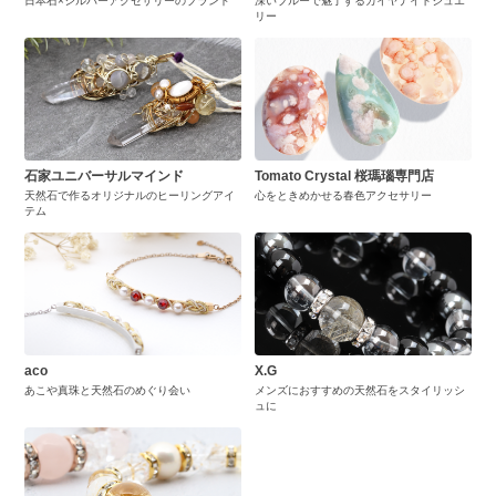
日本石×シルバーアクセサリーのブランド
深いブルーで魅了するカイヤナイトジュエ
リー
石家ユニバーサルマインド
Tomato Crystal 桜瑪瑙専門店
天然石で作るオリジナルのヒーリングアイ
心をときめかせる春色アクセサリー
テム
aco
X.G
あこや真珠と天然石のめぐり会い
メンズにおすすめの天然石をスタイリッシ
ュに