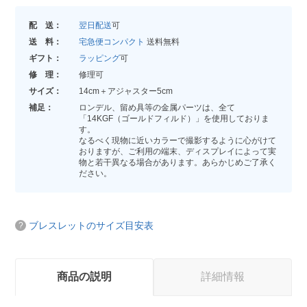
配 送：
翌日配送
可
送 料：
宅急便コンパクト
送料無料
ギフト：
ラッピング
可
修 理：
修理可
サイズ：
14cm＋アジャスター5cm
補足：
ロンデル、留め具等の金属パーツは、全て
「14KGF（ゴールドフィルド）」を使用しておりま
す。
なるべく現物に近いカラーで撮影するように心がけて
おりますが、ご利用の端末、ディスプレイによって実
物と若干異なる場合があります。あらかじめご了承く
ださい。
ブレスレットのサイズ目安表
商品の説明
詳細情報