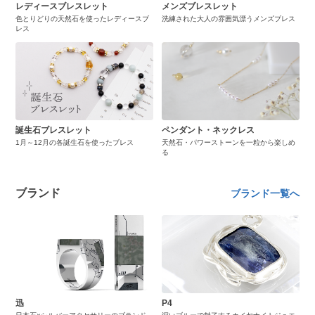
レディースブレスレット
メンズブレスレット
色とりどりの天然石を使ったレディースブ
洗練された大人の雰囲気漂うメンズブレス
レス
誕生石ブレスレット
ペンダント・ネックレス
1月～12月の各誕生石を使ったブレス
天然石・パワーストーンを一粒から楽しめ
る
ブランド
ブランド一覧へ
迅
P4