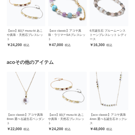
【aco】結び musu-bi あこ
【aco classic】アコヤ真
6月誕生石 ブルームーンス
【
ス
や真珠・天然石ブレスレッ
珠・ラリマーSAブレスレッ
トーンブレスレット レディ
シ
ト
ト
ース
24,200
47,000
16,300
acoその他のアイテム
珠
【aco classic】アコヤ真珠
【aco】結び musu-bi あこ
【aco classic】アコヤ真珠
【
8mm 選べる誕生石ペンダン
や真珠・天然石ブレスレッ
4mm 選べる誕生石ネックレ
7
ト
ト
ス
ト
22,000
24,200
48,000