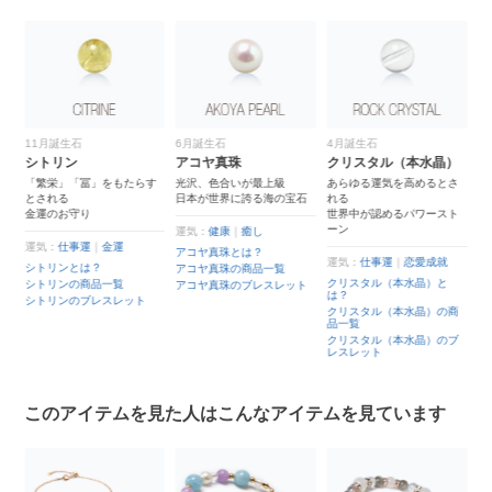
11月誕生石
6月誕生石
4月誕生石
ア
シトリン
アコヤ真珠
クリスタル（本水晶）
ア
ざ
る
「繁栄」「冨」をもたらす
光沢、色合いが最上級
あらゆる運気を高めるとさ
美
とされる
日本が世界に誇る海の宝石
れる
少
と
金運のお守り
世界中が認めるパワースト
ーン
運気：
健康
｜
癒し
運
運気：
仕事運
｜
金運
アコヤ真珠とは？
運
運気：
仕事運
｜
恋愛成就
シトリンとは？
アコヤ真珠の商品一覧
ア
クリスタル（本水晶）と
シトリンの商品一覧
アコヤ真珠のブレスレット
は？
ア
シトリンのブレスレット
クリスタル（本水晶）の商
ア
ト
品一覧
クリスタル（本水晶）のブ
レスレット
このアイテムを見た人はこんなアイテムを見ています