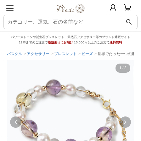
search
パワーストーンや誕生石ブレスレット、天然石アクセサリー等のブランド通販サイト
12時までのご注文で
最短翌日にお届け
10,000円以上のご注文で
送料無料
パスクル
アクセサリー
ブレスレット
ビーズ
世界でたった一つの贈り物【
1
/
3