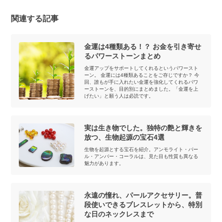
関連する記事
金運は4種類ある！？ お金を引き寄せ
るパワーストーンまとめ
金運アップをサポートしてくれるというパワースト
ーン。 金運には4種類あることをご存じですか？ 今
回、誰もが手に入れたい金運を強化してくれるパワ
ーストーンを、目的別にまとめました。「金運を上
げたい」と願う人は必読です。
実は生き物でした。独特の艶と輝きを
放つ、生物起源の宝石4選
生物を起源とする宝石を紹介。アンモライト・パー
ル・アンバー・コーラルは、見た目も性質も異なる
魅力があります。
永遠の憧れ、パールアクセサリー。普
段使いできるブレスレットから、特別
な日のネックレスまで