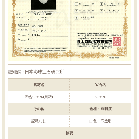
日本彩珠宝石研究所
鑑別機関：
素材名
宝石名
天然シェル(貝殻)
シェル
その他
色相・透明度
記載なし
白色 不透明
摘要