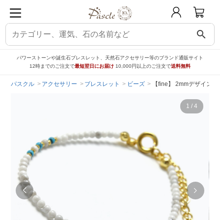
search
パワーストーンや誕生石ブレスレット、天然石アクセサリー等のブランド通販サイト
12時までのご注文で
最短翌日にお届け
10,000円以上のご注文で
送料無料
パスクル
アクセサリー
ブレスレット
ビーズ
【fine】 2mmデザイン
1
/
4