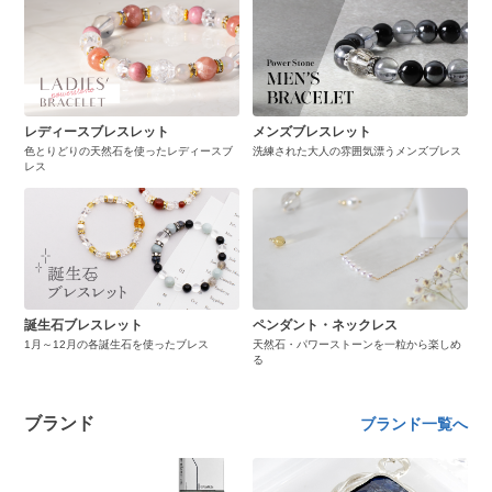
レディースブレスレット
メンズブレスレット
色とりどりの天然石を使ったレディースブ
洗練された大人の雰囲気漂うメンズブレス
レス
誕生石ブレスレット
ペンダント・ネックレス
1月～12月の各誕生石を使ったブレス
天然石・パワーストーンを一粒から楽しめ
る
ブランド
ブランド一覧へ