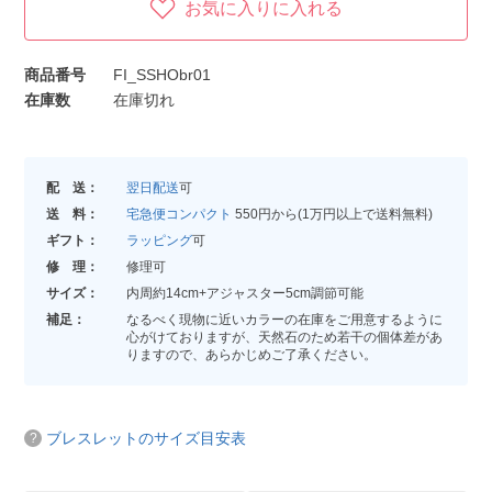
お気に入りに入れる
商品番号
FI_SSHObr01
在庫数
在庫切れ
配 送：
翌日配送
可
送 料：
宅急便コンパクト
550円から(1万円以上で送料無料)
ギフト：
ラッピング
可
修 理：
修理可
サイズ：
内周約14cm+アジャスター5cm調節可能
補足：
なるべく現物に近いカラーの在庫をご用意するように
心がけておりますが、天然石のため若干の個体差があ
りますので、あらかじめご了承ください。
ブレスレットのサイズ目安表