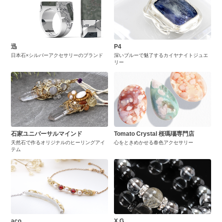
迅
P4
日本石×シルバーアクセサリーのブランド
深いブルーで魅了するカイヤナイトジュエ
リー
石家ユニバーサルマインド
Tomato Crystal 桜瑪瑙専門店
天然石で作るオリジナルのヒーリングアイ
心をときめかせる春色アクセサリー
テム
aco
X.G