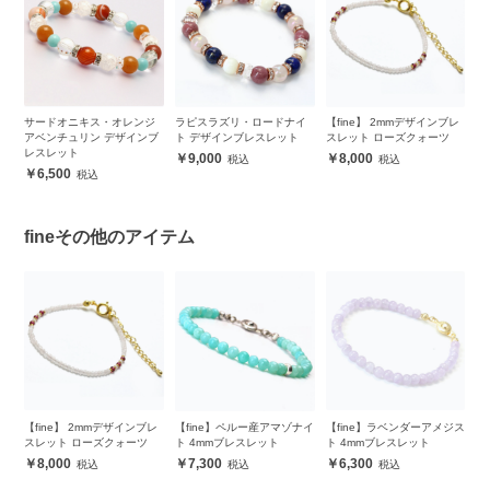
m
サードオニキス・オレンジ
ラピスラズリ・ロードナイ
【fine】 2mmデザインブレ
ラ
アベンチュリン デザインブ
ト デザインブレスレット
スレット ローズクォーツ
リ
レスレット
ッ
9,000
8,000
6,500
fineその他のアイテム
レ
【fine】 2mmデザインブレ
【fine】ペルー産アマゾナイ
【fine】ラベンダーアメジス
【
スレット ローズクォーツ
ト 4mmブレスレット
ト 4mmブレスレット
レ
8,000
7,300
6,300