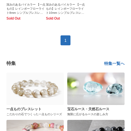
深みのあるバイカラー 【一点
深みのあるバイカラー 【一点
もの】レインボーフローライ
もの】レインボーフローライ
ト8mm シンプルブレスレッ
ト10mm シンプルブレスレッ
ト
ト
Sold Out
Sold Out
1
特集
特集一覧へ
一点ものブレスレット
宝石ルース・天然石ルース
こだわりの石でつくった一点ものシリーズ
無限に広がるルースの楽しみ方