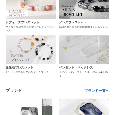
レディースブレスレット
メンズブレスレット
色とりどりの天然石を使ったレディースブ
洗練された大人の雰囲気漂うメンズブレス
レス
誕生石ブレスレット
ペンダント・ネックレス
1月～12月の各誕生石を使ったブレス
天然石・パワーストーンを一粒から楽しめ
る
ブランド
ブランド一覧へ