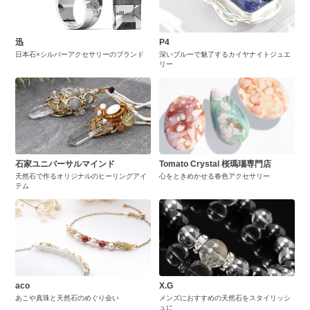
迅
P4
日本石×シルバーアクセサリーのブランド
深いブルーで魅了するカイヤナイトジュエ
リー
石家ユニバーサルマインド
Tomato Crystal 桜瑪瑙専門店
天然石で作るオリジナルのヒーリングアイ
心をときめかせる春色アクセサリー
テム
aco
X.G
あこや真珠と天然石のめぐり会い
メンズにおすすめの天然石をスタイリッシ
ュに