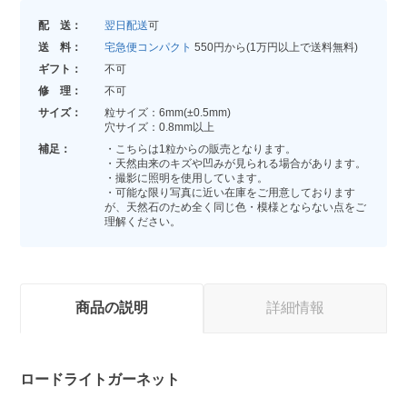
配 送：
翌日配送
可
送 料：
宅急便コンパクト
550円から(1万円以上で送料無料)
ギフト：
不可
修 理：
不可
サイズ：
粒サイズ：6mm(±0.5mm)
穴サイズ：0.8mm以上
補足：
・こちらは1粒からの販売となります。
・天然由来のキズや凹みが見られる場合があります。
・撮影に照明を使用しています。
・可能な限り写真に近い在庫をご用意しております
が、天然石のため全く同じ色・模様とならない点をご
理解ください。
商品の説明
詳細情報
ロードライトガーネット