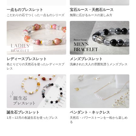
一点ものブレスレット
宝石ルース・天然石ルース
こだわりの石でつくった一点ものシリーズ
無限に広がるルースの楽しみ方
レディースブレスレット
メンズブレスレット
色とりどりの天然石を使ったレディースブ
洗練された大人の雰囲気漂うメンズブレス
レス
誕生石ブレスレット
ペンダント・ネックレス
1月～12月の各誕生石を使ったブレス
天然石・パワーストーンを一粒から楽しめ
る