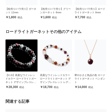
ン
【粒売り/バラ売り】ガーネ
【粒売り/バラ売り】グリー
【粒売り/バラ売り】ロード
【
ット 12mm
ンガーネット 8mm
ライトガーネット 8mm
ッ
1,800
1,600
7,700
ロードライトガーネットその他のアイテム
ブ
【X.G】高貴なワインレッ
高貴なワインレッドカラー
華やかさと気品の色 ロード
華
ドカラー ロードライトガー
ロードライトガーネット デ
ライトガーネット ペンダン
ラ
ネット デザインブレスレッ
ザインブレスレット レディ
ト
ト
ト メンズ
ース
28,300
18,700
14,000
関連する記事