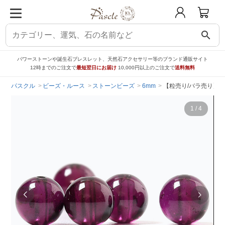
search
パワーストーンや誕生石ブレスレット、天然石アクセサリー等のブランド通販サイト
12時までのご注文で
最短翌日にお届け
10,000円以上のご注文で
送料無料
パスクル
ビーズ・ルース
ストーンビーズ
6mm
【粒売り/バラ売り】ロ
1
/
4