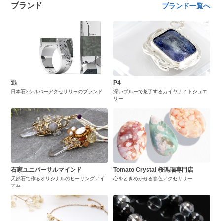
ブランド
ブランド一覧へ
迅
P4
日本石×シルバーアクセサリーのブランド
深いブルーで魅了するカイヤナイトジュエ
リー
石家ユニバーサルマインド
Tomato Crystal 桜瑪瑙専門店
天然石で作るオリジナルのヒーリングアイ
心をときめかせる春色アクセサリー
テム