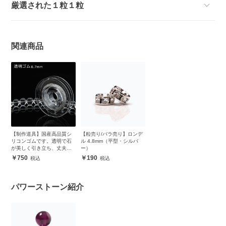
厳選された１粒１粒
関連商品
【制作道具】国産高品質シ
【粒売り/バラ売り】ロンデ
リコンゴムです。透明で石
ル 4.8mm（平型・シルバ
が美しく引き立ち、丈夫で
ー）
安心
750
190
パワーストーン紹介