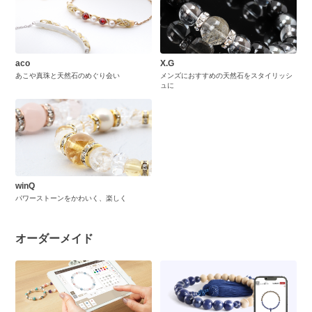
aco
X.G
あこや真珠と天然石のめぐり会い
メンズにおすすめの天然石をスタイリッシ
ュに
winQ
パワーストーンをかわいく、楽しく
オーダーメイド