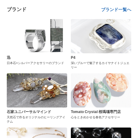
ブランド
ブランド一覧へ
迅
P4
日本石×シルバーアクセサリーのブランド
深いブルーで魅了するカイヤナイトジュエ
リー
石家ユニバーサルマインド
Tomato Crystal 桜瑪瑙専門店
天然石で作るオリジナルのヒーリングアイ
心をときめかせる春色アクセサリー
テム