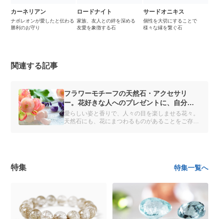
カーネリアン
ロードナイト
サードオニキス
ナポレオンが愛したと伝わる
家族、友人との絆を深める
個性を大切にすることで
勝利のお守り
友愛を象徴する石
様々な縁を繋ぐ石
関連する記事
フラワーモチーフの天然石・アクセサリ
ー。花好きな人へのプレゼントに、自分へ
のご褒美に
愛らしい姿と香りで、人々の目を楽しませる花々。
天然石にも、花にまつわるものがあることをご存じ
ですか？ 花の名がつけられた天然石・アクセサリ
ーを紹介します。
特集
特集一覧へ