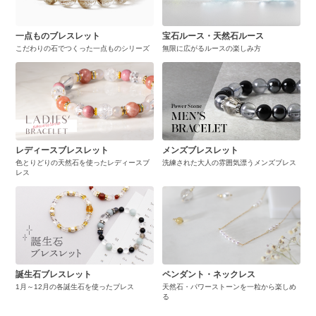
一点ものブレスレット
宝石ルース・天然石ルース
こだわりの石でつくった一点ものシリーズ
無限に広がるルースの楽しみ方
レディースブレスレット
メンズブレスレット
色とりどりの天然石を使ったレディースブ
洗練された大人の雰囲気漂うメンズブレス
レス
誕生石ブレスレット
ペンダント・ネックレス
1月～12月の各誕生石を使ったブレス
天然石・パワーストーンを一粒から楽しめ
る