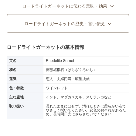
ロードライトガーネットに伝わる意味・効果
ロードライトガーネットの歴史・言い伝え
ロードライトガーネットの基本情報
英名
Rhodolite Garnet
和名
薔薇柘榴石（ばらざくろいし）
運気
恋人・夫婦円満・願望成就
色・特徴
ワインレッド
主な産地
インド、マダガスカル、スリランカなど
取り扱い
濡れたままにはせず、汚れたときは柔らかい布で
やさしく拭いてください。変色のおそれがあるた
め、長時間日光にさらさないでください