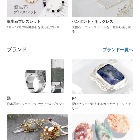
誕生石ブレスレット
ペンダント・ネックレス
1月～12月の各誕生石を使ったブレス
天然石・パワーストーンを一粒から楽しめ
る
ブランド
ブランド一覧へ
迅
P4
日本石×シルバーアクセサリーのブランド
深いブルーで魅了するカイヤナイトジュエ
リー