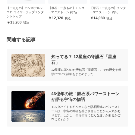
シ
【一点もの】カンポデルシ
【原石・一点もの】チンタ
【原石・一点もの】チンタ
【
エロ ワイヤーラップペンダ
ーマニストーン 約7g
ーマニストーン 約8g
デ
ントトップ
12,320
14,080
13,200
関連する記事
知ってる？ 12星座の守護石「星座
石」
12星座に基づいた天然石「星座石」。その歴史や種
類について詳細をまとめました。
46億年の旅！隕石系パワーストーン
が語る宇宙の物語
モルダバイトやギベオンなど隕石関連のパワースト
ーンは、宇宙の神秘を感じさせることから人気があ
ります。しかし、それぞれにどんな違いがあるかご
存じですか？