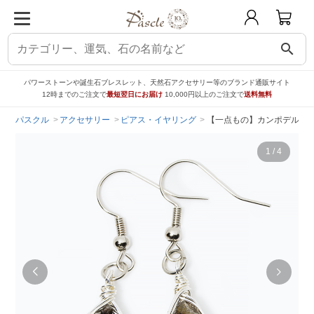
search
パワーストーンや誕生石ブレスレット、天然石アクセサリー等のブランド通販サイト
12時までのご注文で
最短翌日にお届け
10,000円以上のご注文で
送料無料
パスクル
アクセサリー
ピアス・イヤリング
【一点もの】カンポデルシエ
1
/
4