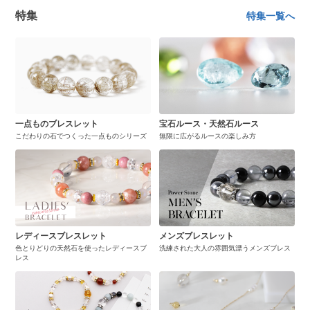
特集
特集一覧へ
一点ものブレスレット
宝石ルース・天然石ルース
こだわりの石でつくった一点ものシリーズ
無限に広がるルースの楽しみ方
レディースブレスレット
メンズブレスレット
色とりどりの天然石を使ったレディースブ
洗練された大人の雰囲気漂うメンズブレス
レス