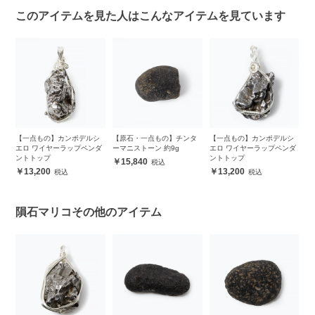
このアイテムを見た人はこんなアイテムを見ています
シ
【一点もの】カンポデルシ
【原石・一点もの】チンタ
【一点もの】カンポデルシ
【
ダ
エロ ワイヤーラップペンダ
ーマニストーン 約9g
エロ ワイヤーラップペンダ
エ
ントトップ
ントトップ
15,840
13,200
13,200
隕石マリコその他のアイテム