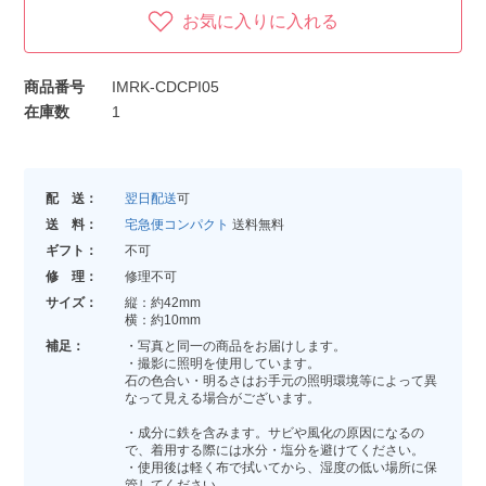
お気に入りに入れる
商品番号
IMRK-CDCPI05
在庫数
1
配 送：
翌日配送
可
送 料：
宅急便コンパクト
送料無料
ギフト：
不可
修 理：
修理不可
サイズ：
縦：約42mm
横：約10mm
補足：
・写真と同一の商品をお届けします。
・撮影に照明を使用しています。
石の色合い・明るさはお手元の照明環境等によって異
なって見える場合がございます。
・成分に鉄を含みます。サビや風化の原因になるの
で、着用する際には水分・塩分を避けてください。
・使用後は軽く布で拭いてから、湿度の低い場所に保
管してください。