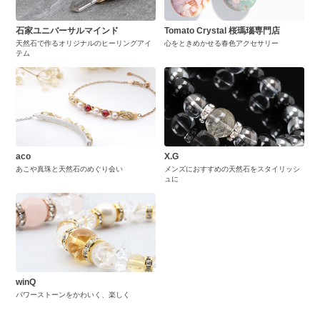
石家ユニバーサルマインド
Tomato Crystal 桜瑪瑙専門店
天然石で作るオリジナルのヒーリングアイ
心をときめかせる春色アクセサリー
テム
aco
X.G
あこや真珠と天然石のめぐり会い
メンズにおすすめの天然石をスタイリッシ
ュに
winQ
パワーストーンをかわいく、楽しく