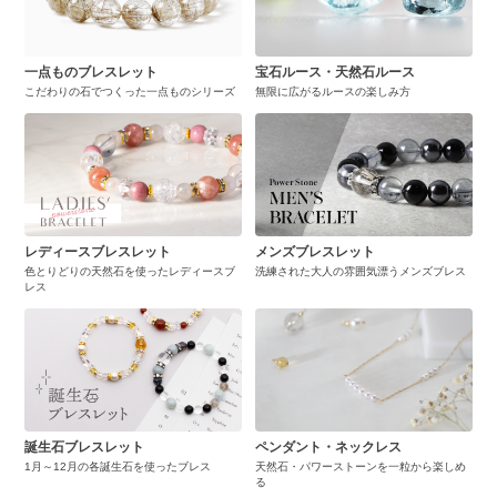
一点ものブレスレット
宝石ルース・天然石ルース
こだわりの石でつくった一点ものシリーズ
無限に広がるルースの楽しみ方
レディースブレスレット
メンズブレスレット
色とりどりの天然石を使ったレディースブ
洗練された大人の雰囲気漂うメンズブレス
レス
誕生石ブレスレット
ペンダント・ネックレス
1月～12月の各誕生石を使ったブレス
天然石・パワーストーンを一粒から楽しめ
る