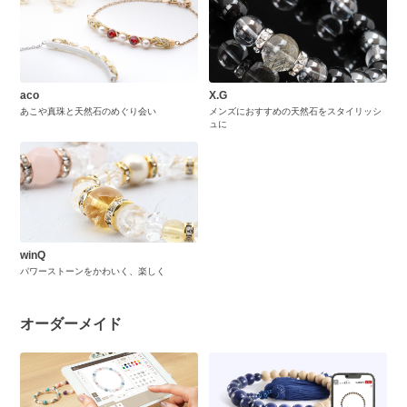
aco
X.G
あこや真珠と天然石のめぐり会い
メンズにおすすめの天然石をスタイリッシ
ュに
winQ
パワーストーンをかわいく、楽しく
オーダーメイド