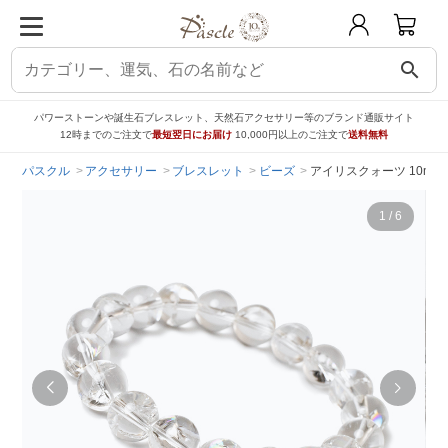
search
パワーストーンや誕生石ブレスレット、天然石アクセサリー等のブランド通販サイト
12時までのご注文で
最短翌日にお届け
10,000円以上のご注文で
送料無料
パスクル
アクセサリー
ブレスレット
ビーズ
アイリスクォーツ 10m
1
/
6