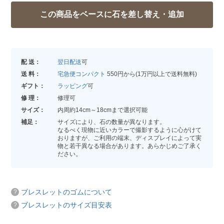
配 送：
翌日配送
可
送 料：
宅急便コンパクト
550円から(1万円以上で送料無料)
ギフト：
ラッピング
可
修 理：
修理可
サイズ：
内周約14cm～18cmまで選択可能
補足：
サイズにより、石の数量が異なります。
なるべく現物に近いカラーで撮影するように心がけて
おりますが、ご利用の端末、ディスプレイによって実
物と若干異なる場合があります。あらかじめご了承く
ださい。
ブレスレットのゴムについて
ブレスレットのサイズ目安表