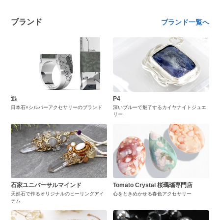
ブランド
ブランド一覧へ
迅
P4
日本石×シルバーアクセサリーのブランド
深いブルーで魅了するカイヤナイトジュエ
リー
石家ユニバーサルマインド
Tomato Crystal 桜瑪瑙専門店
天然石で作るオリジナルのヒーリングアイ
心をときめかせる春色アクセサリー
テム