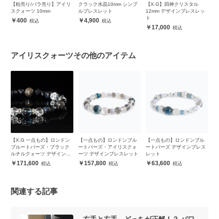
ル
【粒売り/バラ売り】アイリ
クラック水晶10mm シンプ
【X.G】四神クリスタル
ブ
m
スクォーツ 10mm
ルブレスレット
12mm デザインブレスレッ
シ
ト
400
4,900
17,000
アイリスクォーツその他のアイテム
【X.G 一点もの】ロンドン
【一点もの】ロンドンブル
【一点もの】ロンドンブル
ア
ッ
ブルートパーズ・ブラック
ートパーズ・アイリスクォ
ートパーズ デザインブレス
ザ
ルチルクォーツ デザインブ
ーツ デザインブレスレット
レット
レスレット
171,600
157,800
63,600
関連する記事