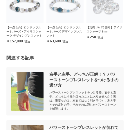
ン
【一点もの】ロンドンブル
【一点もの】ロンドンブル
【粒売り/バラ売り】アイリ
ア
ク
ートパーズ・アイリスクォ
ートパーズ デザインブレス
スクォーツ 8mm
ザ
ブ
ーツ デザインブレスレット
レット
250
157,800
63,600
関連する記事
右手と左手、どっちが正解！？ パワ
ーストーンブレスレットをつける手の
選び方
パワーストーンブレスレットをつける際、右手と左
手、どちらにするか迷ったことはありませんか？実
は、重要なのは、左右ではなく利き手です。利き手
とその反対の手、それぞれに適したパワーストーン
を解説します。
パワーストーンブレスレットが切れて