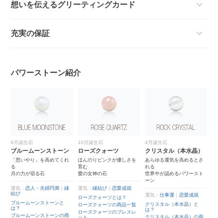
想いを伝えるグリーティングカード
充実の保証
パワーストーン紹介
6月誕生石
10月誕生石
4月誕生石
4
ブルームーンストーン
ローズクォーツ
クリスタル（本水晶）
ア
て
「思いやり」を高めてくれ
ほんのりピンクが優しさを
あらゆる運気を高めるとさ
七
る
育む
れる
虹
月の力が宿る石
愛の女神の石
世界中が認めるパワースト
ーン
運
？
運気：
恋人・夫婦円満
｜
縁
運気：
縁結び
｜
恋愛成就
品
ア
結び
運気：
仕事運
｜
恋愛成就
ローズクォーツとは？
ア
ブルームーンストーンと
レ
覧
クリスタル（本水晶）と
ローズクォーツの商品一覧
は？
は？
ア
ローズクォーツのブレスレ
ブルームーンストーンの商
レ
クリスタル（本水晶）の商
ット