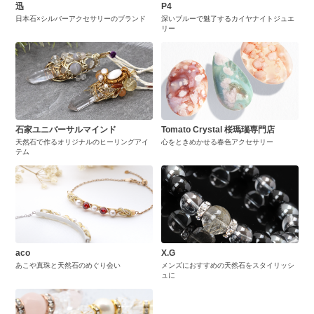
迅
P4
日本石×シルバーアクセサリーのブランド
深いブルーで魅了するカイヤナイトジュエ
リー
石家ユニバーサルマインド
Tomato Crystal 桜瑪瑙専門店
天然石で作るオリジナルのヒーリングアイ
心をときめかせる春色アクセサリー
テム
aco
X.G
あこや真珠と天然石のめぐり会い
メンズにおすすめの天然石をスタイリッシ
ュに