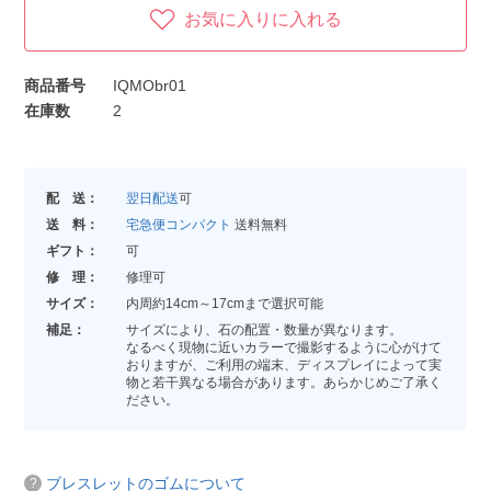
お気に入りに入れる
商品番号
IQMObr01
在庫数
2
配 送：
翌日配送
可
送 料：
宅急便コンパクト
送料無料
ギフト：
可
修 理：
修理可
サイズ：
内周約14cm～17cmまで選択可能
補足：
サイズにより、石の配置・数量が異なります。
なるべく現物に近いカラーで撮影するように心がけて
おりますが、ご利用の端末、ディスプレイによって実
物と若干異なる場合があります。あらかじめご了承く
ださい。
ブレスレットのゴムについて