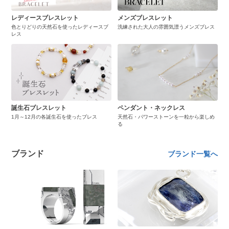
レディースブレスレット
メンズブレスレット
色とりどりの天然石を使ったレディースブ
洗練された大人の雰囲気漂うメンズブレス
レス
誕生石ブレスレット
ペンダント・ネックレス
1月～12月の各誕生石を使ったブレス
天然石・パワーストーンを一粒から楽しめ
る
ブランド
ブランド一覧へ