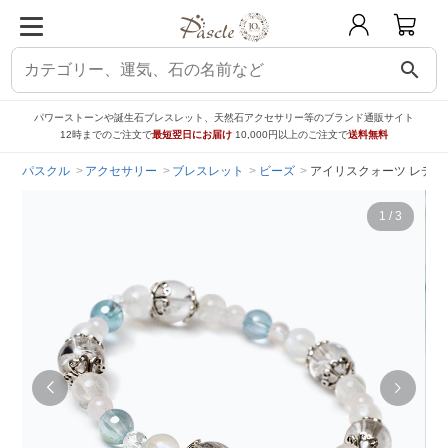
search
パワーストーンや誕生石ブレスレット、天然石アクセサリー等のブランド通販サイト
12時までのご注文で
最短翌日にお届け
10,000円以上のご注文で
送料無料
パスクル
アクセサリー
ブレスレット
ビーズ
アイリスクォーツ レディ
1
/
3