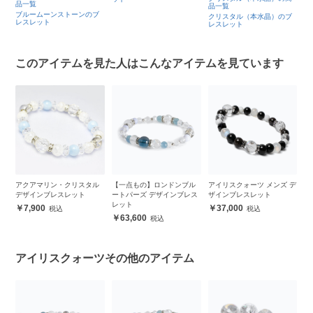
品一覧
品一覧
ブルームーンストーンのブ
クリスタル（本水晶）のブ
レスレット
レスレット
このアイテムを見た人はこんなアイテムを見ています
ザ
アクアマリン・クリスタル
【一点もの】ロンドンブル
アイリスクォーツ メンズ デ
【
デザインブレスレット
ートパーズ デザインブレス
ザインブレスレット
ス
レット
ス
7,900
37,000
63,600
アイリスクォーツその他のアイテム