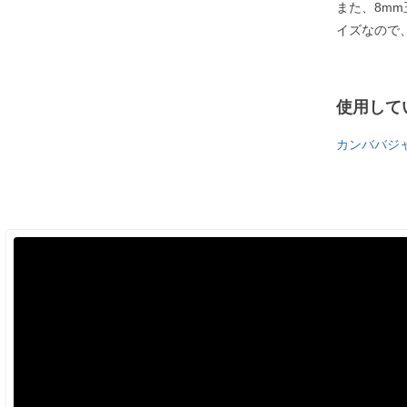
また、8m
イズなので
使用して
カンババジ