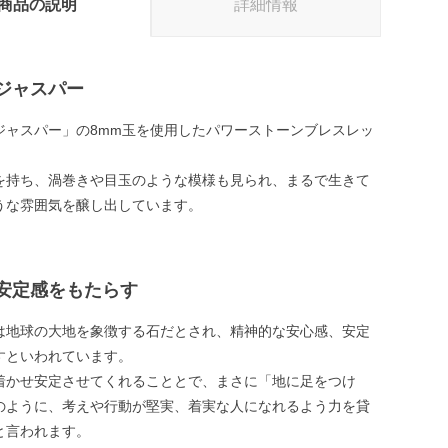
商品の説明
詳細情報
ジャスパー
ジャスパー」の8mm玉を使用したパワーストーンブレスレッ
を持ち、渦巻きや目玉のような模様も見られ、まるで生きて
うな雰囲気を醸し出しています。
安定感をもたらす
は地球の大地を象徴する石だとされ、精神的な安心感、安定
すといわれています。
着かせ安定させてくれることとで、まさに「地に足をつけ
のように、考えや行動が堅実、着実な人になれるよう力を貸
と言われます。