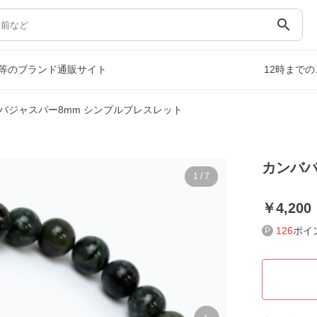
search
等のブランド通販サイト
12時まで
バジャスパー8mm シンプルブレスレット
カンババ
1
/
7
4,200
126
ポイ