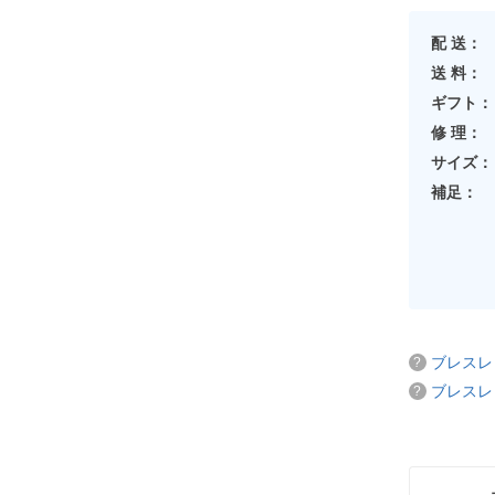
配 送：
送 料：
ギフト：
修 理：
サイズ：
補足：
ブレスレ
ブレスレ