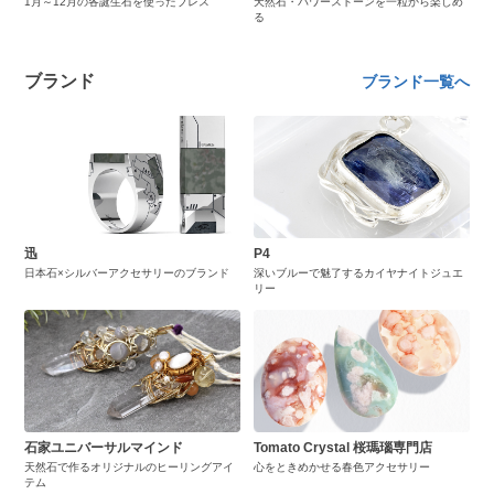
1月～12月の各誕生石を使ったブレス
天然石・パワーストーンを一粒から楽しめ
る
ブランド
ブランド一覧へ
迅
P4
日本石×シルバーアクセサリーのブランド
深いブルーで魅了するカイヤナイトジュエ
リー
石家ユニバーサルマインド
Tomato Crystal 桜瑪瑙専門店
天然石で作るオリジナルのヒーリングアイ
心をときめかせる春色アクセサリー
テム