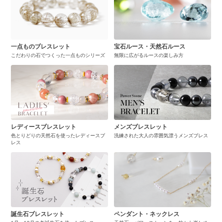
一点ものブレスレット
宝石ルース・天然石ルース
こだわりの石でつくった一点ものシリーズ
無限に広がるルースの楽しみ方
レディースブレスレット
メンズブレスレット
色とりどりの天然石を使ったレディースブ
洗練された大人の雰囲気漂うメンズブレス
レス
誕生石ブレスレット
ペンダント・ネックレス