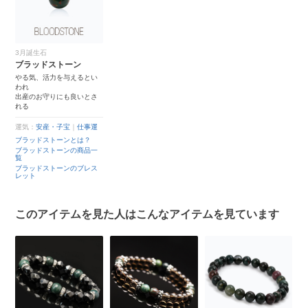
3月誕生石
ブラッドストーン
やる気、活力を与えるとい
われ
出産のお守りにも良いとさ
れる
運気：
安産・子宝
｜
仕事運
ブラッドストーンとは？
ブラッドストーンの商品一
覧
ブラッドストーンのブレス
レット
このアイテムを見た人はこんなアイテムを見ています