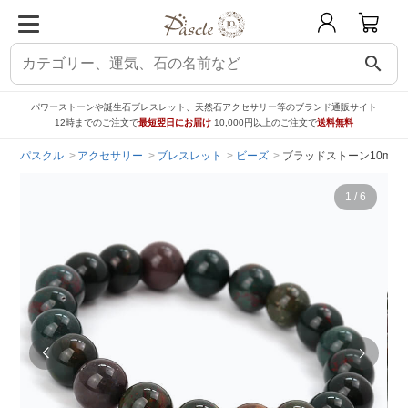
search
パワーストーンや誕生石ブレスレット、天然石アクセサリー等のブランド通販サイト
12時までのご注文で
最短翌日にお届け
10,000円以上のご注文で
送料無料
パスクル
アクセサリー
ブレスレット
ビーズ
ブラッドストーン10mm
1
/
6