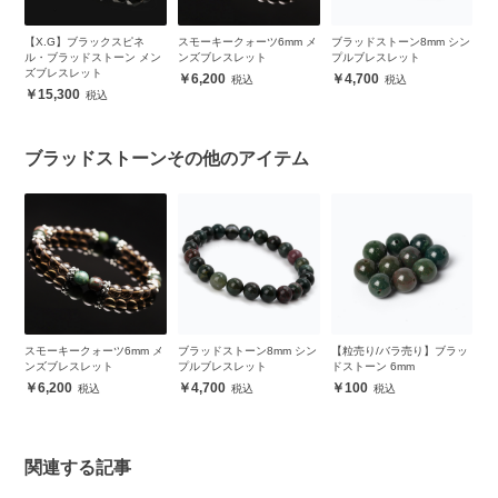
ガ
【X.G】ブラックスピネ
スモーキークォーツ6mm メ
ブラッドストーン8mm シン
お
イ
ル・ブラッドストーン メン
ンズブレスレット
プルブレスレット
ブ
ズブレスレット
ン
6,200
4,700
15,300
ブラッドストーンその他のアイテム
ガ
スモーキークォーツ6mm メ
ブラッドストーン8mm シン
【粒売り/バラ売り】ブラッ
【
イ
ンズブレスレット
プルブレスレット
ドストーン 6mm
ド
6,200
4,700
100
関連する記事