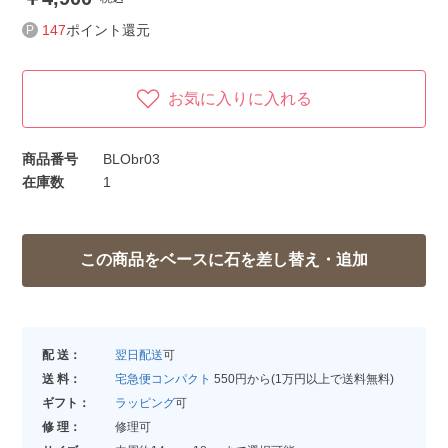
147
ポイント還元
お気に入りに入れる
商品番号
BLObr03
在庫数
1
配 送：
翌日配送
可
送 料：
宅急便コンパクト
550円から(1万円以上で送料無料)
ギフト：
ラッピング
可
修 理：
修理可