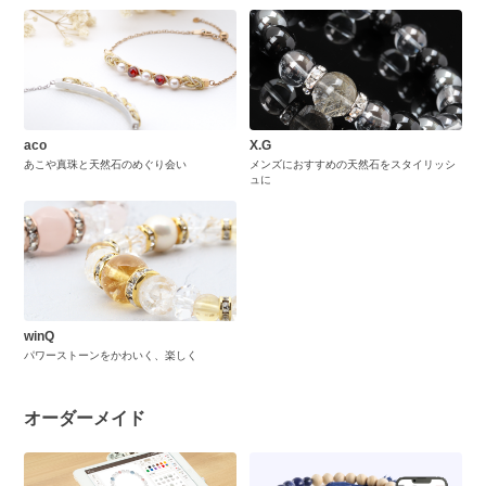
aco
X.G
あこや真珠と天然石のめぐり会い
メンズにおすすめの天然石をスタイリッシ
ュに
winQ
パワーストーンをかわいく、楽しく
オーダーメイド