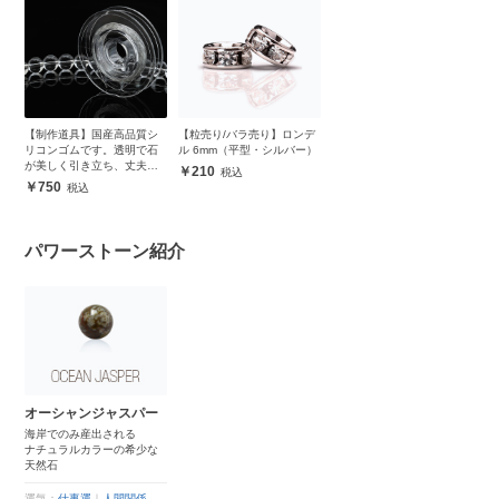
【制作道具】国産高品質シ
【粒売り/バラ売り】ロンデ
リコンゴムです。透明で石
ル 6mm（平型・シルバー）
が美しく引き立ち、丈夫で
210
安心
750
パワーストーン紹介
オーシャンジャスパー
海岸でのみ産出される
ナチュラルカラーの希少な
天然石
運気：
仕事運
｜
人間関係