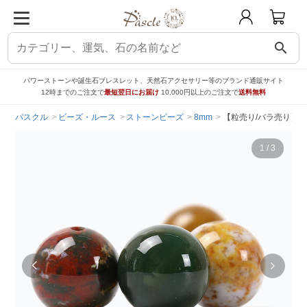
search
パワーストーンや誕生石ブレスレット、天然石アクセサリー等のブランド通販サイト
12時までのご注文で
最短翌日にお届け
10,000円以上のご注文で
送料無料
パスクル
ビーズ・ルース
ストーンビーズ
8mm
【粒売り/バラ売り】オ
1
/
3