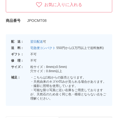
お気に入りに入れる
商品番号
JPOCMT08
配 送：
翌日配送
可
送 料：
宅急便コンパクト
550円から(1万円以上で送料無料)
ギフト：
不可
修 理：
不可
サイズ：
粒サイズ：8mm(±0.5mm)
穴サイズ：0.8mm以上
補足：
・こちらは1粒からの販売となります。
・天然由来のキズや凹みが見られる場合があります。
・撮影に照明を使用しています。
・可能な限り写真に近い在庫をご用意しております
が、天然石のため全く同じ色・模様とならない点をご
理解ください。