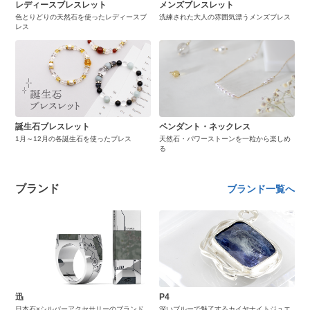
レディースブレスレット
メンズブレスレット
色とりどりの天然石を使ったレディースブ
洗練された大人の雰囲気漂うメンズブレス
レス
誕生石ブレスレット
ペンダント・ネックレス
1月～12月の各誕生石を使ったブレス
天然石・パワーストーンを一粒から楽しめ
る
ブランド
ブランド一覧へ
迅
P4
日本石×シルバーアクセサリーのブランド
深いブルーで魅了するカイヤナイトジュエ