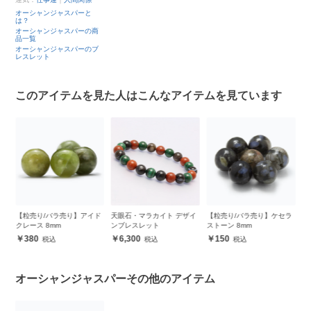
オーシャンジャスパーと
は？
オーシャンジャスパーの商
品一覧
オーシャンジャスパーのブ
レスレット
このアイテムを見た人はこんなアイテムを見ています
ア
【粒売り/バラ売り】アイド
天眼石・マラカイト デザイ
【粒売り/バラ売り】ケセラ
オ
クレース 8mm
ンブレスレット
ストーン 8mm
シ
380
6,300
150
オーシャンジャスパーその他のアイテム