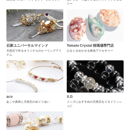
リー
石家ユニバーサルマインド
Tomato Crystal 桜瑪瑙専門店
天然石で作るオリジナルのヒーリングアイ
心をときめかせる春色アクセサリー
テム
aco
X.G
あこや真珠と天然石のめぐり会い
メンズにおすすめの天然石をスタイリッシ
ュに