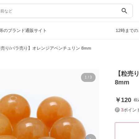
search
等のブランド通販サイト
12時まで
売り/バラ売り】オレンジアベンチュリン 8mm
【粒売り
1
/
3
8mm
120
税
3
ポイン