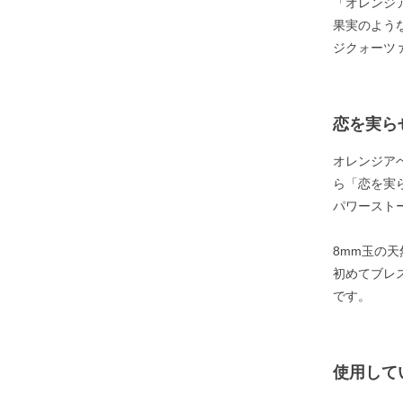
「オレンジ
果実のよう
ジクォーツ
恋を実ら
オレンジア
ら「恋を実
パワースト
8mm玉の
初めてブレ
です。
使用して