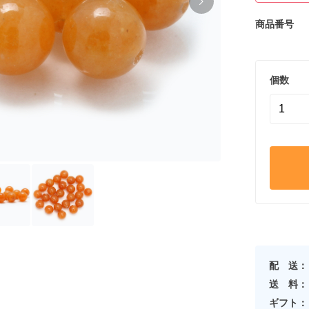
商品番号
個数
配 送：
送 料：
ギフト：