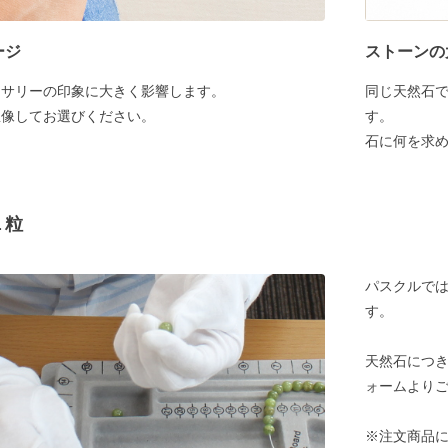
ージ
ストーンの
セサリーの印象に大きく影響します。
同じ天然石
想像してお選びください。
す。
石に何を求
１粒
パスクルでは
す。
天然石につ
ォームより
※注文商品