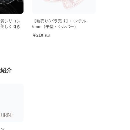
品質シリコン
【粒売り/バラ売り】ロンデル
が美しく引き
6mm（平型・シルバー）
210
ン紹介
リン