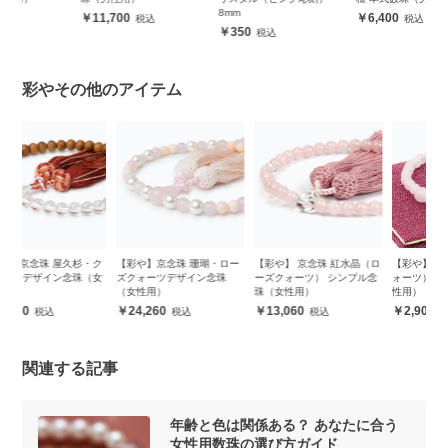
8mm
11,700
6,400
350
彩やその他のアイテム
ク
【彩や】京念珠 珊瑚・ロー
【彩や】 京念珠 紅水晶（ロ
【彩や】紅水晶（ローズク
【
女
ズクォーツデザイン念珠
ーズクォーツ） シンプル念
ォーツ） シンプル念珠（女
ン
（女性用）
珠（女性用）
性用）【選べる念珠袋付
き】
24,260
13,060
2,900
関連する記事
年齢と色は関係ある？ あなたに合う
女性用数珠の選び方ガイド