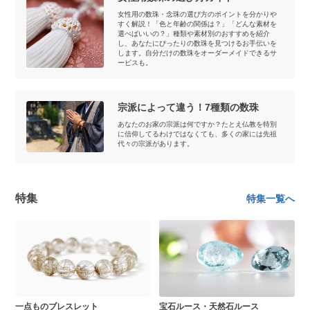
女性用の数珠・念珠の選び方のポイントを分かりや
すく解説！「色と年齢の関係は？」「どんな素材を
選べばいいの？」種類や素材別のおすすめを紹介
し、あなたにぴったりの数珠を見つけるお手伝いを
します。自分だけの数珠をオーダーメイドできるサ
ービスも。
宗派によって違う！7種類の数珠
あなたのお家の宗派は何ですか？たとえ仏教を特別
に信仰してるわけではなくても、多くの家には先祖
代々の宗派があります。
特集
特集一覧へ
一点ものブレスレット
宝石ルース・天然石ルース