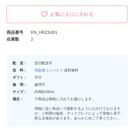
お気に入りに入れる
商品番号
KN_HRZNJ01
在庫数
2
配 送：
翌日配送可
送 料：
宅急便コンパクト
送料無料
ギフト：
不可
修 理：
修理可
サイズ：
内周約28cm
補足：
※商品は桐箱に入れてお届けします。
現物に近い色合いで撮影するように心がけております
が、ご利用の端末、ディスプレイによって実物と若干
異なる場合があります。あらかじめご了承ください。