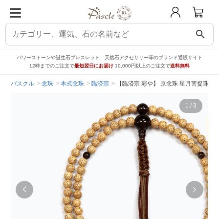
search
パワーストーンや誕生石ブレスレット、天然石アクセサリー等のブランド通販サイト
12時までのご注文で
最短翌日にお届け
10,000円以上のご注文で
送料無料
パスクル
念珠
本式念珠
臨済宗
【臨済宗 彩や】 京念珠 星月菩提珠 
1
/
3