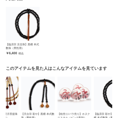
【臨済宗 京念珠】黒檀 本式
数珠（男性用）
6,400
このアイテムを見た人はこんなアイテムを見ています
珠
【天台宗 彩や】黒檀 本式数
【粒売り/バラ売り】ホヌク
【臨済宗 彩や】 京念珠 黒
【
珠（男性用）
リスタル（ピンク彫刻）
檀 本式数珠（男性用）
ン