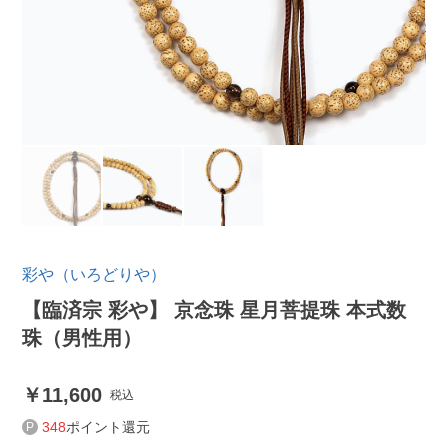
彩や（いろどりや）
【臨済宗 彩や】 京念珠 星月菩提珠 本式数
珠（男性用）
11,600
税込
348
ポイント還元