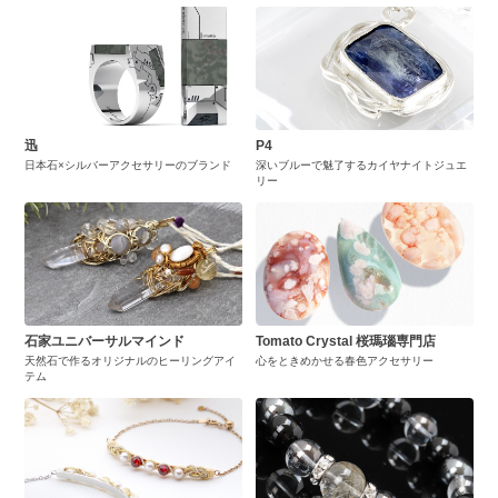
迅
P4
日本石×シルバーアクセサリーのブランド
深いブルーで魅了するカイヤナイトジュエ
リー
石家ユニバーサルマインド
Tomato Crystal 桜瑪瑙専門店
天然石で作るオリジナルのヒーリングアイ
心をときめかせる春色アクセサリー
テム