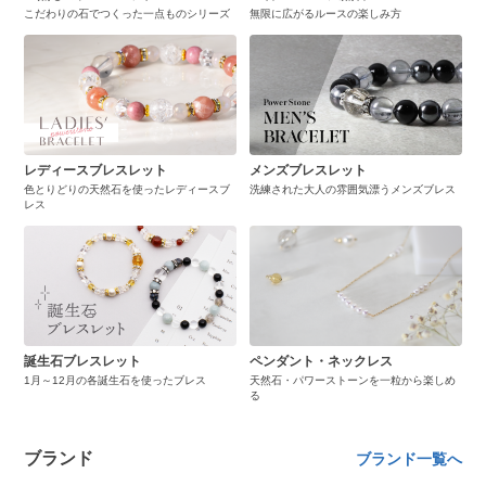
こだわりの石でつくった一点ものシリーズ
無限に広がるルースの楽しみ方
レディースブレスレット
メンズブレスレット
色とりどりの天然石を使ったレディースブ
洗練された大人の雰囲気漂うメンズブレス
レス
誕生石ブレスレット
ペンダント・ネックレス
1月～12月の各誕生石を使ったブレス
天然石・パワーストーンを一粒から楽しめ
る
ブランド
ブランド一覧へ