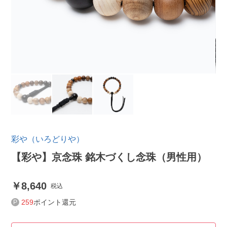
彩や（いろどりや）
【彩や】京念珠 銘木づくし念珠（男性用）
8,640
税込
259
ポイント還元