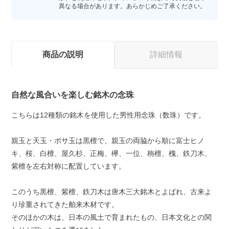
異なる場合があります。あらかじめご了承ください。
商品の説明
詳細情報
自然な風合いを楽しむ銘木の念珠
こちらは12種類の銘木を使用した男性用念珠（数珠）です。
親玉と天玉・ボサ玉は黒檀で、親玉の両脇から順に富士ヒノ
キ、桜、白檀、屋久杉、正梅、欅、一位、栴檀、槐、鉄刀木、
紫檀を左右対称に配置しています。
このうち黒檀、紫檀、鉄刀木は唐木三大銘木とよばれ、古来よ
り珍重されてきた舶来木材です。
そのほかの木は、日本の風土で育まれたもの、日本文化との関