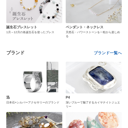
誕生石ブレスレット
ペンダント・ネックレス
1月～12月の各誕生石を使ったブレス
天然石・パワーストーンを一粒から楽しめ
る
ブランド
ブランド一覧へ
迅
P4
日本石×シルバーアクセサリーのブランド
深いブルーで魅了するカイヤナイトジュエ
リー