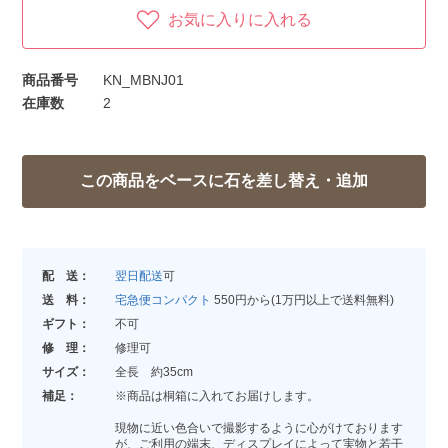
お気に入りに入れる
商品番号
KN_MBNJ01
在庫数
2
配 送：
翌日配送
可
送 料：
宅急便コンパクト
550円から(1万円以上で送料無料)
ギフト：
不可
修 理：
修理可
サイズ：
全長 約35cm
補足：
※商品は桐箱に入れてお届けします。
現物に近い色合いで撮影するように心がけております
が、ご利用の端末、ディスプレイによって実物と若干