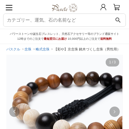
search
パワーストーンや誕生石ブレスレット、天然石アクセサリー等のブランド通販サイト
12時までのご注文で
最短翌日にお届け
10,000円以上のご注文で
送料無料
パスクル
念珠
略式念珠
【彩や】京念珠 銘木づくし念珠（男性用）
1
/
3