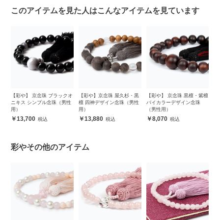
このアイテムを見た人はこんなアイテムを見ています
ス
【彩や】 京念珠 ブラックオ
【彩や】京念珠 屋久杉・黒
【彩や】 京念珠 黒檀・紫檀
【
ニキス シンプル念珠（男性
檀 四神デザイン念珠（男性
バイカラーデザイン念珠
キ
用）
用）
（男性用）
念
13,700
13,880
8,070
彩やその他のアイテム