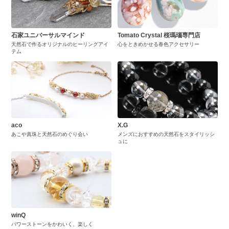
石家ユニバーサルマインド
Tomato Crystal 桜瑪瑙専門店
天然石で作るオリジナルのヒーリングアイ
心をときめかせる春色アクセサリー
テム
aco
X.G
あこや真珠と天然石のめぐり会い
メンズにおすすめの天然石をスタイリッシ
ュに
winQ
パワーストーンをかわいく、楽しく