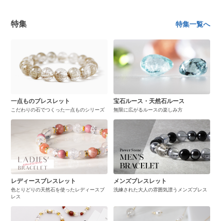
特集
特集一覧へ
一点ものブレスレット
宝石ルース・天然石ルース
こだわりの石でつくった一点ものシリーズ
無限に広がるルースの楽しみ方
レディースブレスレット
メンズブレスレット
色とりどりの天然石を使ったレディースブ
洗練された大人の雰囲気漂うメンズブレス
レス