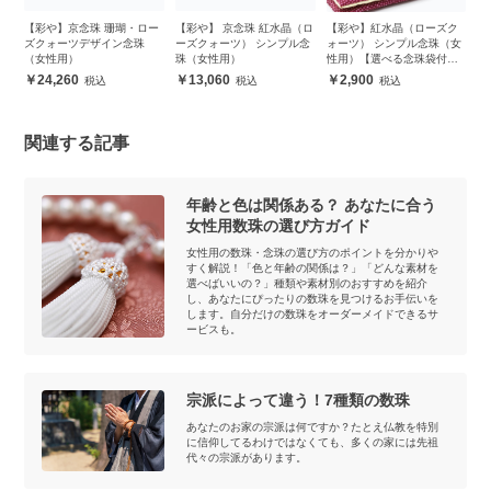
ク
【彩や】京念珠 珊瑚・ロー
【彩や】 京念珠 紅水晶（ロ
【彩や】紅水晶（ローズク
【
女
ズクォーツデザイン念珠
ーズクォーツ） シンプル念
ォーツ） シンプル念珠（女
ン
（女性用）
珠（女性用）
性用）【選べる念珠袋付
き】
24,260
13,060
2,900
関連する記事
年齢と色は関係ある？ あなたに合う
女性用数珠の選び方ガイド
女性用の数珠・念珠の選び方のポイントを分かりや
すく解説！「色と年齢の関係は？」「どんな素材を
選べばいいの？」種類や素材別のおすすめを紹介
し、あなたにぴったりの数珠を見つけるお手伝いを
します。自分だけの数珠をオーダーメイドできるサ
ービスも。
宗派によって違う！7種類の数珠
あなたのお家の宗派は何ですか？たとえ仏教を特別
に信仰してるわけではなくても、多くの家には先祖
代々の宗派があります。