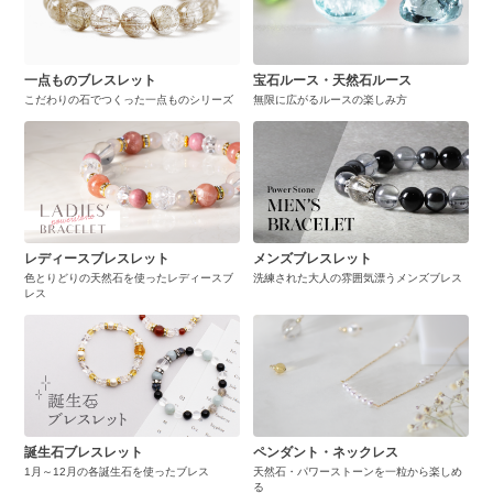
一点ものブレスレット
宝石ルース・天然石ルース
こだわりの石でつくった一点ものシリーズ
無限に広がるルースの楽しみ方
レディースブレスレット
メンズブレスレット
色とりどりの天然石を使ったレディースブ
洗練された大人の雰囲気漂うメンズブレス
レス
誕生石ブレスレット
ペンダント・ネックレス
1月～12月の各誕生石を使ったブレス
天然石・パワーストーンを一粒から楽しめ
る