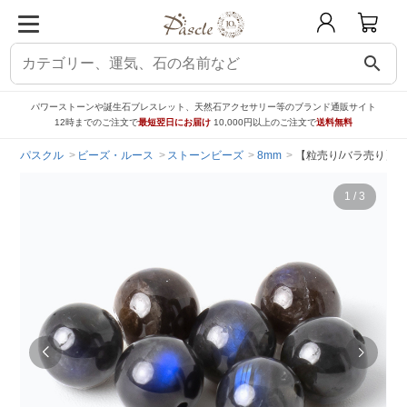
search
パワーストーンや誕生石ブレスレット、天然石アクセサリー等のブランド通販サイト
12時までのご注文で
最短翌日にお届け
10,000円以上のご注文で
送料無料
パスクル
ビーズ・ルース
ストーンビーズ
8mm
【粒売り/バラ売り】ブ
1
/
3