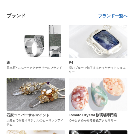
ブランド
ブランド一覧へ
迅
P4
日本石×シルバーアクセサリーのブランド
深いブルーで魅了するカイヤナイトジュエ
リー
石家ユニバーサルマインド
Tomato Crystal 桜瑪瑙専門店
天然石で作るオリジナルのヒーリングアイ
心をときめかせる春色アクセサリー
テム