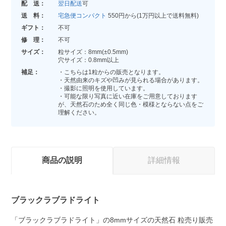
配 送：
翌日配送
可
送 料：
宅急便コンパクト
550円から(1万円以上で送料無料)
ギフト：
不可
修 理：
不可
サイズ：
粒サイズ：8mm(±0.5mm)
穴サイズ：0.8mm以上
補足：
・こちらは1粒からの販売となります。
・天然由来のキズや凹みが見られる場合があります。
・撮影に照明を使用しています。
・可能な限り写真に近い在庫をご用意しております
が、天然石のため全く同じ色・模様とならない点をご
理解ください。
商品の説明
詳細情報
ブラックラブラドライト
「ブラックラブラドライト」の8mmサイズの天然石 粒売り販売