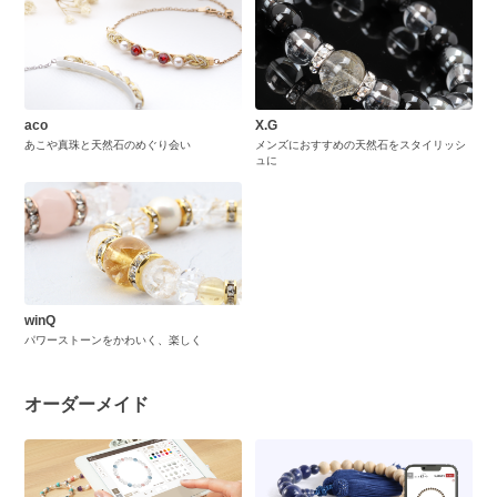
aco
X.G
あこや真珠と天然石のめぐり会い
メンズにおすすめの天然石をスタイリッシ
ュに
winQ
パワーストーンをかわいく、楽しく
オーダーメイド