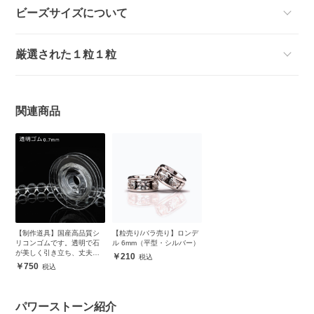
ビーズサイズについて
厳選された１粒１粒
関連商品
【制作道具】国産高品質シ
【粒売り/バラ売り】ロンデ
リコンゴムです。透明で石
ル 6mm（平型・シルバー）
が美しく引き立ち、丈夫で
210
安心
750
パワーストーン紹介