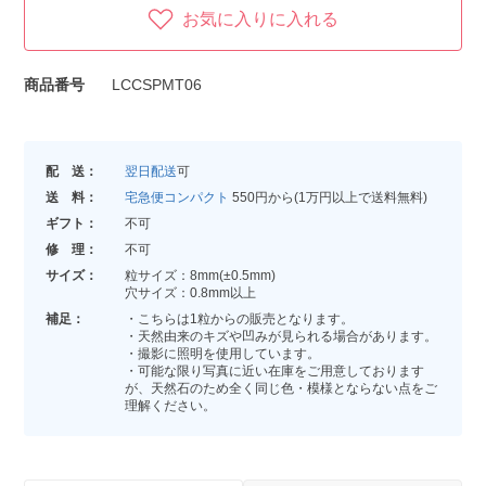
お気に入りに入れる
商品番号
LCCSPMT06
配 送：
翌日配送
可
送 料：
宅急便コンパクト
550円から(1万円以上で送料無料)
ギフト：
不可
修 理：
不可
サイズ：
粒サイズ：8mm(±0.5mm)
穴サイズ：0.8mm以上
補足：
・こちらは1粒からの販売となります。
・天然由来のキズや凹みが見られる場合があります。
・撮影に照明を使用しています。
・可能な限り写真に近い在庫をご用意しております
が、天然石のため全く同じ色・模様とならない点をご
理解ください。