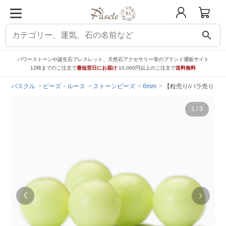
search
パワーストーンや誕生石ブレスレット、天然石アクセサリー等のブランド通販サイト
12時までのご注文で
最短翌日にお届け
10,000円以上のご注文で
送料無料
パスクル
ビーズ・ルース
ストーンビーズ
6mm
【粒売り/バラ売り】レ
1
/
3