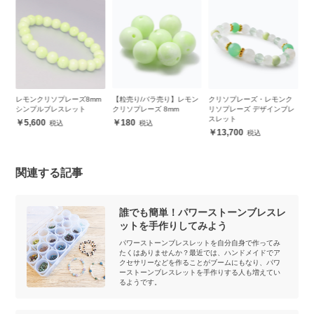
m
レモンクリソプレーズ8mm
【粒売り/バラ売り】レモン
クリソプレーズ・レモンク
シンプルブレスレット
クリソプレーズ 8mm
リソプレーズ デザインブレ
スレット
5,600
180
13,700
関連する記事
誰でも簡単！パワーストーンブレスレ
ットを手作りしてみよう
パワーストーンブレスレットを自分自身で作ってみ
たくはありませんか？最近では、ハンドメイドでア
クセサリーなどを作ることがブームにもなり、パワ
ーストーンブレスレットを手作りする人も増えてい
るようです。