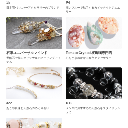
迅
P4
日本石×シルバーアクセサリーのブランド
深いブルーで魅了するカイヤナイトジュエ
リー
石家ユニバーサルマインド
Tomato Crystal 桜瑪瑙専門店
天然石で作るオリジナルのヒーリングアイ
心をときめかせる春色アクセサリー
テム
aco
X.G
あこや真珠と天然石のめぐり会い
メンズにおすすめの天然石をスタイリッシ
ュに