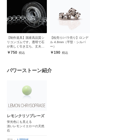
【制作道具】国産高品質シ
【粒売り/バラ売り】ロンデ
リコンゴムです。透明で石
ル 4.8mm（平型・シルバ
が美しく引き立ち、丈夫で
ー）
安心
750
190
パワーストーン紹介
レモンクリソプレーズ
蛍光色にも見える
淡いレモンイエローの天然
石
運気：
人間関係