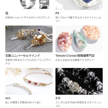
迅
P4
日本石×シルバーアクセサリーのブランド
深いブルーで魅了するカイヤナイトジュエ
リー
石家ユニバーサルマインド
Tomato Crystal 桜瑪瑙専門店
天然石で作るオリジナルのヒーリングアイ
心をときめかせる春色アクセサリー
テム
aco
X.G
あこや真珠と天然石のめぐり会い
メンズにおすすめの天然石をスタイリッシ
ュに