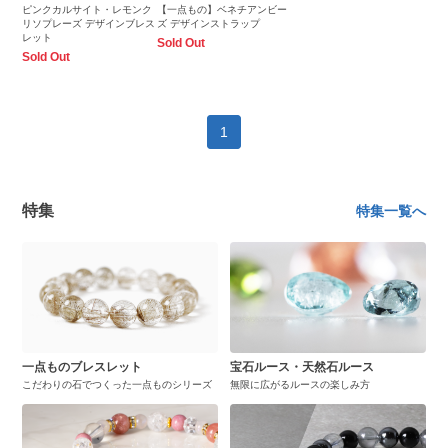
ピンクカルサイト・レモンク
【一点もの】ベネチアンビー
リソプレーズ デザインブレス
ズ デザインストラップ
レット
Sold Out
Sold Out
1
特集
特集一覧へ
一点ものブレスレット
宝石ルース・天然石ルース
こだわりの石でつくった一点ものシリーズ
無限に広がるルースの楽しみ方