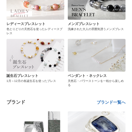
レディースブレスレット
メンズブレスレット
色とりどりの天然石を使ったレディースブ
洗練された大人の雰囲気漂うメンズブレス
レス
誕生石ブレスレット
ペンダント・ネックレス
1月～12月の各誕生石を使ったブレス
天然石・パワーストーンを一粒から楽しめ
る
ブランド
ブランド一覧へ