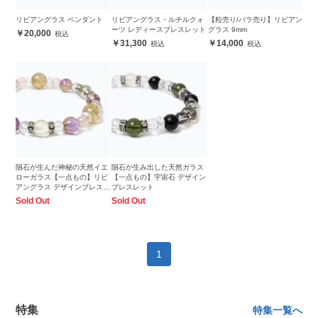
リビアングラス ペンダント
リビアングラス・ルチルクォ
【粒売り/バラ売り】リビアン
ーツ レディースブレスレット
グラス 9mm
20,000
31,300
14,000
隕石が生んだ神秘の天然イエ
隕石が生み出した天然ガラス
ローガラス【一点もの】リビ
【一点もの】宇宙石 デザイン
アングラス デザインブレスレ
ブレスレット
ット
Sold Out
Sold Out
1
特集
特集一覧へ