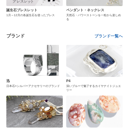
誕生石ブレスレット
ペンダント・ネックレス
1月～12月の各誕生石を使ったブレス
天然石・パワーストーンを一粒から楽しめ
る
ブランド
ブランド一覧へ
迅
P4
日本石×シルバーアクセサリーのブランド
深いブルーで魅了するカイヤナイトジュエ
リー