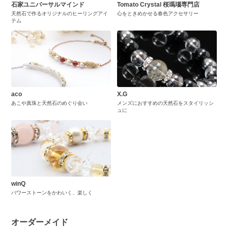
石家ユニバーサルマインド
Tomato Crystal 桜瑪瑙専門店
天然石で作るオリジナルのヒーリングアイ
心をときめかせる春色アクセサリー
テム
aco
X.G
あこや真珠と天然石のめぐり会い
メンズにおすすめの天然石をスタイリッシ
ュに
winQ
パワーストーンをかわいく、楽しく
オーダーメイド