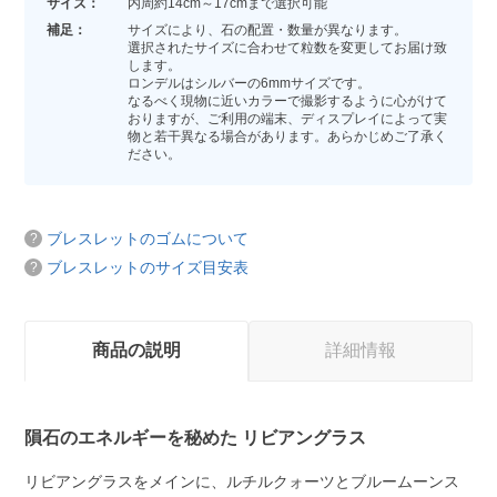
サイズ：
内周約14cm～17cmまで選択可能
補足：
サイズにより、石の配置・数量が異なります。
選択されたサイズに合わせて粒数を変更してお届け致
します。
ロンデルはシルバーの6mmサイズです。
なるべく現物に近いカラーで撮影するように心がけて
おりますが、ご利用の端末、ディスプレイによって実
物と若干異なる場合があります。あらかじめご了承く
ださい。
ブレスレットのゴムについて
ブレスレットのサイズ目安表
商品の説明
詳細情報
隕石のエネルギーを秘めた リビアングラス
リビアングラスをメインに、ルチルクォーツとブルームーンス