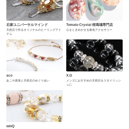
石家ユニバーサルマインド
Tomato Crystal 桜瑪瑙専門店
天然石で作るオリジナルのヒーリングアイ
心をときめかせる春色アクセサリー
テム
aco
X.G
あこや真珠と天然石のめぐり会い
メンズにおすすめの天然石をスタイリッシ
ュに
winQ