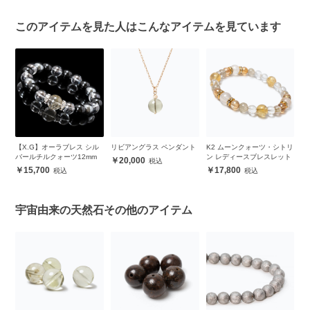
このアイテムを見た人はこんなアイテムを見ています
クォ
【X.G】オーラブレス シル
リビアングラス ペンダント
K2 ムーンクォーツ・シトリ
【
バールチルクォーツ12mm
ン レディースブレスレット
ン
20,000
15,700
17,800
宇宙由来の天然石その他のアイテム