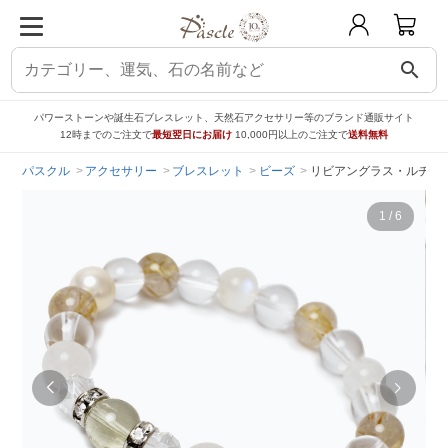
search
パワーストーンや誕生石ブレスレット、天然石アクセサリー等のブランド通販サイト
12時までのご注文で
最短翌日にお届け
10,000円以上のご注文で
送料無料
パスクル
アクセサリー
ブレスレット
ビーズ
リビアングラス・ルチル
1
/
6