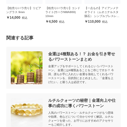
ダ
【粒売り/バラ売り】リビア
【粒売り/バラ売り】コンド
【一点もの】アイアンメテ
【
ングラス 9mm
ライト(サハラNWA869)
オライト（ムオニナルスタ
ト
10mm
隕石） シンプルブレスレッ
レ
14,000
ト【鑑別書付き】
4,500
110,000
関連する記事
金運は4種類ある！？ お金を引き寄せ
るパワーストーンまとめ
金運アップをサポートしてくれるというパワースト
ーン。 金運には4種類あることをご存じですか？ 今
回、誰もが手に入れたい金運を強化してくれるパワ
ーストーンを、目的別にまとめました。「金運を上
げたい」と願う人は必読です。
ルチルクォーツの秘密｜金運向上や仕
事の成功に導くパワーストーン
人気のパワーストーン・ルチルクォーツがもつ意味
や効果、色などについて分かりやすく解説。ルチル
クォーツを使った、お守りにおすすめのアクセサリ
ーもご紹介します。