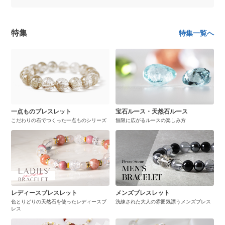
特集
特集一覧へ
一点ものブレスレット
宝石ルース・天然石ルース
こだわりの石でつくった一点ものシリーズ
無限に広がるルースの楽しみ方
レディースブレスレット
メンズブレスレット
色とりどりの天然石を使ったレディースブ
洗練された大人の雰囲気漂うメンズブレス
レス