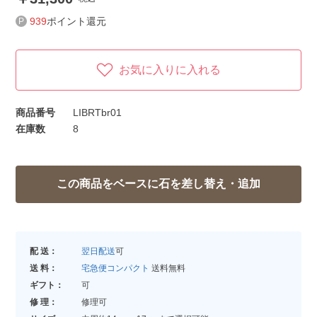
939
ポイント還元
お気に入りに入れる
商品番号
LIBRTbr01
在庫数
8
配 送：
翌日配送
可
送 料：
宅急便コンパクト
送料無料
ギフト：
可
修 理：
修理可