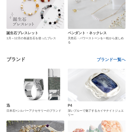
誕生石ブレスレット
ペンダント・ネックレス
1月～12月の各誕生石を使ったブレス
天然石・パワーストーンを一粒から楽しめ
る
ブランド
ブランド一覧へ
迅
P4
日本石×シルバーアクセサリーのブランド
深いブルーで魅了するカイヤナイトジュエ
リー