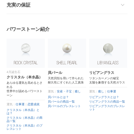
充実の保証
パワーストーン紹介
4月誕生石
貝パール
リビアングラス
ゴ
ン
クリスタル（本水晶）
ツ
天然貝殻を用いて作られた
ツタンカーメンの秘宝
耐久性にすぐれた人工真珠
太陽を象徴する天然ガラス
れ
あらゆる運気を高めるとさ
仕
れる
金
世界中が認めるパワースト
運気：
安産・子宝
｜
癒し
運気：
癒し
｜
仕事運
ーン
運
貝パールとは？
リビアングラスとは？
縁
貝パールの商品一覧
リビアングラスの商品一覧
ゴ
運気：
仕事運
｜
恋愛成就
は
貝パールのブレスレット
リビアングラスのブレスレ
ット
ゴ
クリスタル（本水晶）と
商
は？
商
ゴ
クリスタル（本水晶）の商
ブ
品一覧
ブ
クリスタル（本水晶）のブ
レスレット