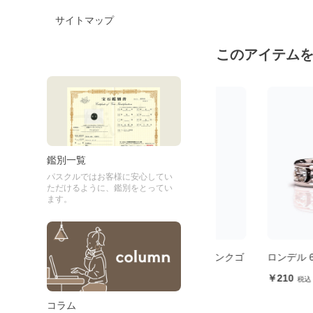
サイトマップ
このアイテム
鑑別一覧
パスクルではお客様に安心してい
ただけるように、鑑別をとってい
ます。
クゴー
ロンデル 4.8mm（平型・ピンクゴ
ロンデル 6mm（平
ールド）
210
210
コラム