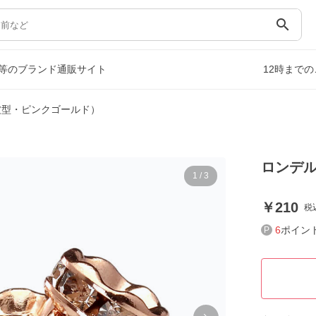
search
等のブランド通販サイト
12時まで
波型・ピンクゴールド）
ロンデル
1
/
3
210
税
6
ポイン