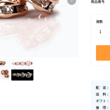
商品番号
個数
配 送：
送 料：
ギフト：
修 理：