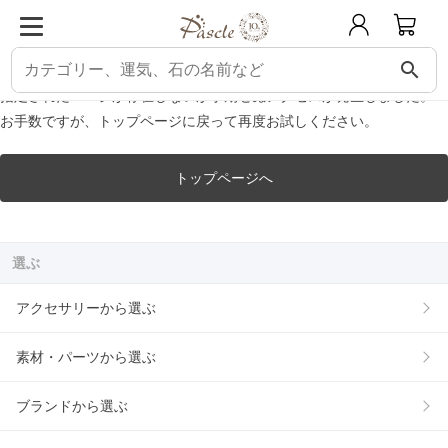
パスクル
エラー
ERROR エラー
search
指定されたページが存在しないか予期せぬアクセスが発生しました。
お手数ですが、トップページに戻って再度お試しください。
トップページへ
選ぶ
アクセサリーから選ぶ
素材・パーツから選ぶ
ブランドから選ぶ