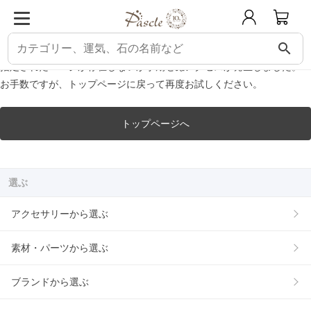
パスクル
エラー
ERROR エラー
search
指定されたページが存在しないか予期せぬアクセスが発生しました。
お手数ですが、トップページに戻って再度お試しください。
トップページへ
選ぶ
アクセサリーから選ぶ
素材・パーツから選ぶ
ブランドから選ぶ