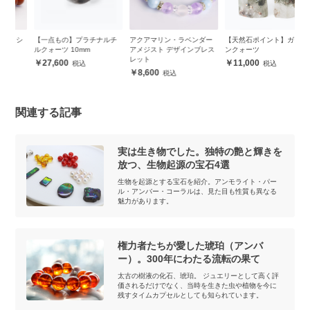
シ
【一点もの】プラチナルチ
アクアマリン・ラベンダー
【天然石ポイント】ガーデ
【
ルクォーツ 10mm
アメジスト デザインブレス
ンクォーツ
ラ
レット
27,600
11,000
8,600
関連する記事
実は生き物でした。独特の艶と輝きを
放つ、生物起源の宝石4選
生物を起源とする宝石を紹介。アンモライト・パー
ル・アンバー・コーラルは、見た目も性質も異なる
魅力があります。
権力者たちが愛した琥珀（アンバ
ー）。300年にわたる流転の果て
太古の樹液の化石、琥珀。 ジュエリーとして高く評
価されるだけでなく、当時を生きた虫や植物を今に
残すタイムカプセルとしても知られています。