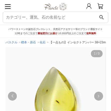
search
パワーストーンや誕生石ブレスレット、天然石アクセサリー等のブランド通販サイト
12時までのご注文で
最短翌日にお届け
10,000円以上のご注文で
送料無料
パスクル
標本・原石
化石
【一点もの】インセクトアンバー 38×23mm 
1
/
3