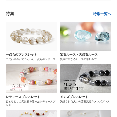
特集
特集一覧へ
一点ものブレスレット
宝石ルース・天然石ルース
こだわりの石でつくった一点ものシリーズ
無限に広がるルースの楽しみ方
レディースブレスレット
メンズブレスレット
色とりどりの天然石を使ったレディースブ
洗練された大人の雰囲気漂うメンズブレス
レス