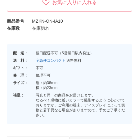
お気に入りに入れる
商品番号
MZKN-ON-IA10
在庫数
在庫切れ
配 送：
翌日配送不可（5営業日以内発送）
送 料：
宅急便コンパクト
送料無料
ギフト：
不可
修 理：
修理不可
サイズ：
縦：約38mm
横：約23mm
補足：
写真と同一の商品をお届けします。
なるべく現物に近いカラーで撮影するように心がけて
おりますが、ご利用の端末、ディスプレイによって実
物と若干異なる場合がありますので、予めご了承くだ
さい。