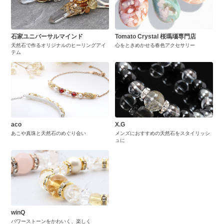
石家ユニバーサルマインド
Tomato Crystal 桜瑪瑙専門店
天然石で作るオリジナルのヒーリングアイ
心をときめかせる春色アクセサリー
テム
aco
X.G
あこや真珠と天然石のめぐり会い
メンズにおすすめの天然石をスタイリッシ
ュに
winQ
パワーストーンをかわいく、楽しく