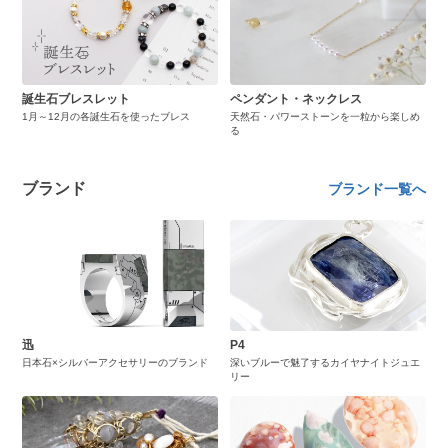
誕生石ブレスレット
ペンダント・ネックレス
1月～12月の各誕生石を使ったブレス
天然石・パワーストーンを一粒から楽しめ
る
ブランド
ブランド一覧へ
迅
P4
日本石×シルバーアクセサリーのブランド
深いブルーで魅了するカイヤナイトジュエ
リー