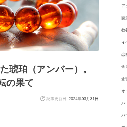
ア
開
教
イ
恋
た琥珀（アンバー）。
金
念
流転の果て
オ
記事更新日
2024年03月31日
パ
パ