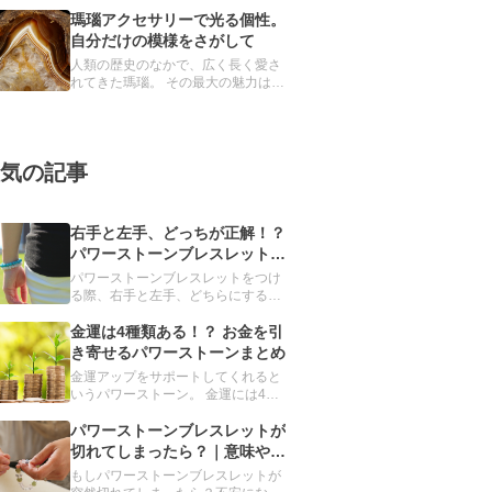
見た目ではほとんど区別できません
が、異なる鉱物とされています。 ど
瑪瑙アクセサリーで光る個性。
ちらも魔除け・厄除けの力をもつと
自分だけの模様をさがして
信じられ、パワーストーンブレスレ
人類の歴史のなかで、広く長く愛さ
ットには欠かせない存在です。
れてきた瑪瑙。 その最大の魅力は、
世界に唯一無二の模様です。 本記事
では、瑪瑙の詳細とおすすめのアク
セサリーを紹介します。
気の記事
右手と左手、どっちが正解！？
パワーストーンブレスレットを
つける手の選び方
パワーストーンブレスレットをつけ
る際、右手と左手、どちらにするか
迷ったことはありませんか？実は、
重要なのは、左右ではなく利き手で
金運は4種類ある！？ お金を引
す。利き手とその反対の手、それぞ
き寄せるパワーストーンまとめ
れに適したパワーストーンを解説し
金運アップをサポートしてくれると
ます。
いうパワーストーン。 金運には4種
類あることをご存じですか？ 今回、
誰もが手に入れたい金運を強化して
パワーストーンブレスレットが
くれるパワーストーンを、目的別に
切れてしまったら？｜意味や対
まとめました。「金運を上げたい」
処法をご紹介
もしパワーストーンブレスレットが
と願う人は必読です。