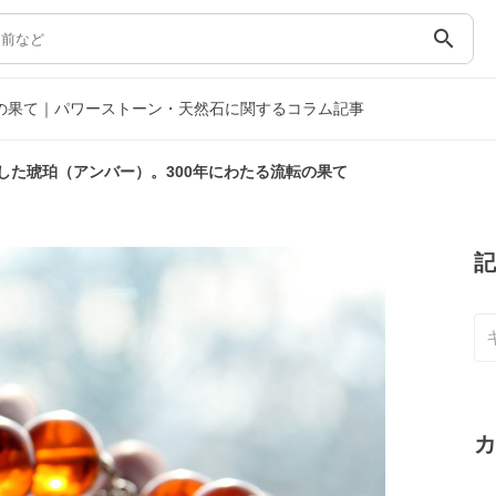
search
転の果て｜パワーストーン・天然石に関するコラム記事
した琥珀（アンバー）。300年にわたる流転の果て
記
カ