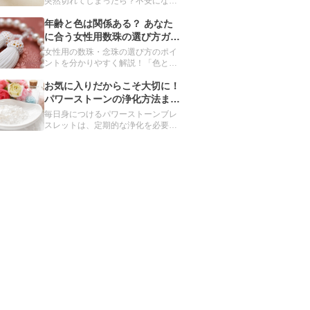
突然切れてしまったら？不安になる
かもしれませんが、慌てる必要はあ
りません。パワーストーンブレスレ
年齢と色は関係ある？ あなた
ットが切れてしまう理由や、切れた
に合う女性用数珠の選び方ガイ
ときの対処方法について、分かりや
ド
女性用の数珠・念珠の選び方のポイ
すくご紹介します。
ントを分かりやすく解説！「色と年
齢の関係は？」「どんな素材を選べ
ばいいの？」種類や素材別のおすす
お気に入りだからこそ大切に！
めを紹介し、あなたにぴったりの数
パワーストーンの浄化方法まと
珠を見つけるお手伝いをします。自
め
毎日身につけるパワーストーンブレ
分だけの数珠をオーダーメイドでき
スレットは、定期的な浄化を必要と
るサービスも。
しています。安定したエネルギーを
保つといわれる、6つの浄化方法を
紹介します。