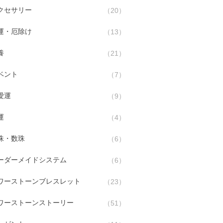
クセサリー
20
運・厄除け
13
養
21
ベント
7
愛運
9
運
4
珠・数珠
6
ーダーメイドシステム
6
ワーストーンブレスレット
23
ワーストーンストーリー
51