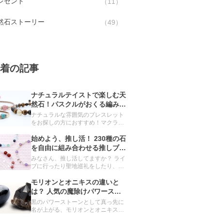
レゼント
11
然石ストーリー
49
着の記事
ナチュラルテイストで楽しむ天
然石！パスクルがおくる編みブ
レスレット
ナチュラルな雰囲気のブレスレット
をお探しの方におすすめ！マクラメ
の技法を用いて編み上げたブレスレ
ットをご紹介します。
始めよう、推し活！ 230種の石
を自由に組み合わせる推しブレ
スレット
みなさん、推し活してますか？ ライ
ブに行ったり聖地巡礼をしたり、毎
日をハッピーにしてくれる推し。グ
ッズ集めもその一環です。 実は、パ
モリオンとオニキスの違いと
スクルのオーダーメイドでも、推し
は？ 人気の魔除けパワースト
ブレスレットを簡単につくることが
ーンを深掘り
黒のパワーストーンとして真っ先に
できるんです。
名が上がる、モリオンとオニキス。