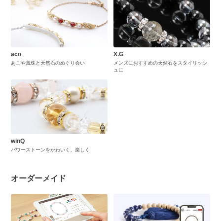
aco
X.G
あこや真珠と天然石のめぐり会い
メンズにおすすめの天然石をスタイリッシ
ュに
winQ
パワーストーンをかわいく、楽しく
オーダーメイド