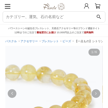
search
パワーストーンや誕生石ブレスレット、天然石アクセサリー等のブランド通販サイト
12時までのご注文で
最短翌日にお届け
10,000円以上のご注文で
送料無料
パスクル
アクセサリー
ブレスレット
ビーズ
【一点もの】シトリン8m
1
/
6