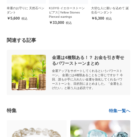
ー
幸運のお守りに 天然石ペン
K10YG イエローストーン
大切な人に願いを込めて 誕
【
ダント
ピアス│Yellow Stones
生石ペンダント
ト
Pierced earrings
5,600
6,300
33,000
関連する記事
金運は4種類ある！？ お金を引き寄せ
るパワーストーンまとめ
金運アップをサポートしてくれるというパワースト
ーン。 金運には4種類あることをご存じですか？ 今
回、誰もが手に入れたい金運を強化してくれるパワ
ーストーンを、目的別にまとめました。「金運を上
げたい」と願う人は必読です。
特集
特集一覧へ