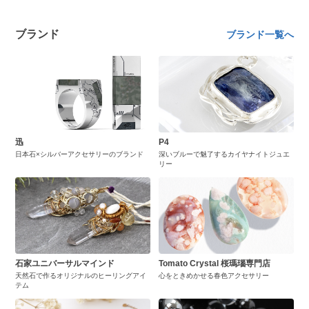
ブランド
ブランド一覧へ
迅
P4
日本石×シルバーアクセサリーのブランド
深いブルーで魅了するカイヤナイトジュエ
リー
石家ユニバーサルマインド
Tomato Crystal 桜瑪瑙専門店
天然石で作るオリジナルのヒーリングアイ
心をときめかせる春色アクセサリー
テム