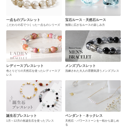
一点ものブレスレット
宝石ルース・天然石ルース
こだわりの石でつくった一点ものシリーズ
無限に広がるルースの楽しみ方
レディースブレスレット
メンズブレスレット
色とりどりの天然石を使ったレディースブ
洗練された大人の雰囲気漂うメンズブレス
レス
誕生石ブレスレット
ペンダント・ネックレス
1月～12月の各誕生石を使ったブレス
天然石・パワーストーンを一粒から楽しめ
る