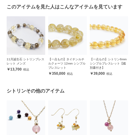
このアイテムを見た人はこんなアイテムを見ています
チ
11月誕生石 シトリンブレス
【一点もの】タイチンルチ
【一点もの】シトリン6mm
モ
ルブ
レット メンズ
ルクォーツ 12mm シンプル
シンプルブレスレット【鑑
ス
】
ブレスレット
別書付き】
13,700
350,000
39,000
シトリンその他のアイテム