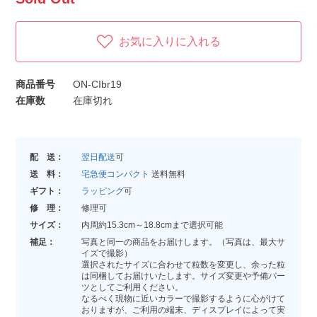
お気に入りに入れる
商品番号
ON-CIbr19
在庫数
在庫切れ
配 送：
翌日配送
可
送 料：
宅急便コンパクト
送料無料
ギフト：
ラッピング
可
修 理：
修理可
サイズ：
内周約15.3cm～18.8cmまで選択可能
補足：
写真と同一の商品をお届けします。（写真は、最大サ
イズで撮影）
選択されたサイズに合わせて粒数を変更し、余った粒
は同梱してお届けいたします。サイズ変更や予備パー
ツとしてご利用ください。
なるべく現物に近いカラーで撮影するように心がけて
おりますが、ご利用の端末、ディスプレイによって実