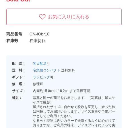
お気に入りに入れる
商品番号
ON-IObr10
在庫数
在庫切れ
配 送：
翌日配送
可
送 料：
宅急便コンパクト
送料無料
ギフト：
ラッピング
可
修 理：
修理可
サイズ：
内周約15.0cm～18.2cmまで選択可能
補足：
写真と同一の商品をお届けします。（写真は、最大サ
イズで撮影）
選択されたサイズに合わせて粒数を変更し、余った粒
は同梱してお届けいたします。サイズ変更や予備パー
ツとしてご利用ください。
なるべく現物に近いカラーで撮影するように心がけて
おりますが、ご利用の端末、ディスプレイによって実