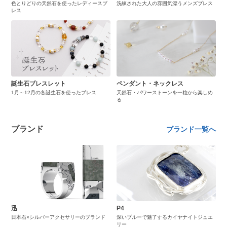
色とりどりの天然石を使ったレディースブ
洗練された大人の雰囲気漂うメンズブレス
レス
誕生石ブレスレット
ペンダント・ネックレス
1月～12月の各誕生石を使ったブレス
天然石・パワーストーンを一粒から楽しめ
る
ブランド
ブランド一覧へ
迅
P4
日本石×シルバーアクセサリーのブランド
深いブルーで魅了するカイヤナイトジュエ
リー