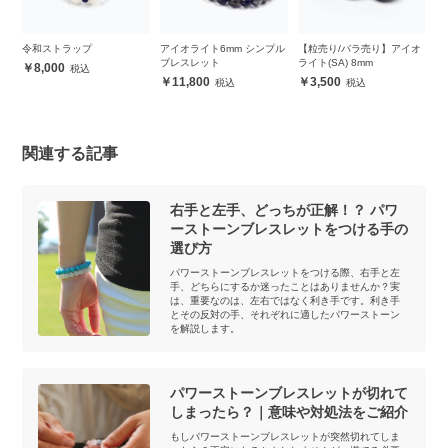
ダ
令和ストラップ
アイオライト6mm シンプル
【粒売り/バラ売り】アイオ
【
ブレスレット
ライト(SA) 8mm
8
8,000
【
11,800
3,500
関連する記事
右手と左手、どっちが正解！？ パワ
ーストーンブレスレットをつける手の
選び方
パワーストーンブレスレットをつける際、右手と左
手、どちらにするか迷ったことはありませんか？実
は、重要なのは、左右ではなく利き手です。利き手
とその反対の手、それぞれに適したパワーストーン
を解説します。
パワーストーンブレスレットが切れて
しまったら？｜意味や対処法をご紹介
もしパワーストーンブレスレットが突然切れてしま