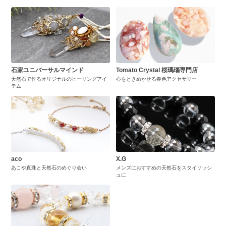
石家ユニバーサルマインド
Tomato Crystal 桜瑪瑙専門店
天然石で作るオリジナルのヒーリングアイ
心をときめかせる春色アクセサリー
テム
aco
X.G
あこや真珠と天然石のめぐり会い
メンズにおすすめの天然石をスタイリッシ
ュに