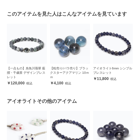
このアイテムを見た人はこんなアイテムを見ています
チ
【一点もの】糸魚川翡翠 藍
【粒売り/バラ売り】ブラッ
アイオライト6mm シンプル
【
プル
摺・千歳茶 デザインブレス
クスターアクアマリン 10ｍ
ブレスレット
ル
レット
ｍ
ブ
11,800
き
120,000
4,100
アイオライトその他のアイテム