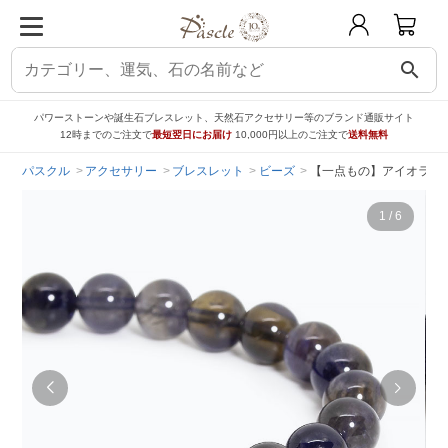
search
パワーストーンや誕生石ブレスレット、天然石アクセサリー等のブランド通販サイト
12時までのご注文で
最短翌日にお届け
10,000円以上のご注文で
送料無料
パスクル
アクセサリー
ブレスレット
ビーズ
【一点もの】アイオライト
1
/
6