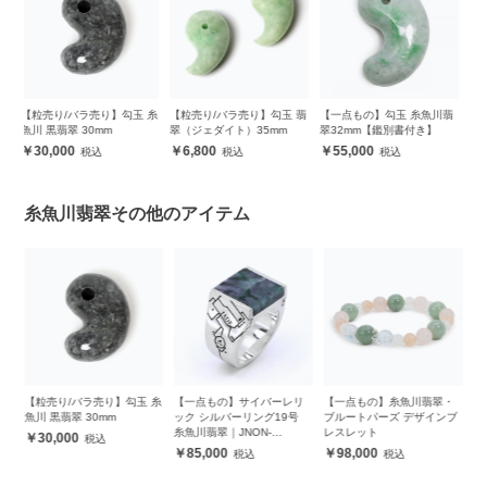
 糸
【粒売り/バラ売り】勾玉 翡
【一点もの】勾玉 糸魚川翡
【一点もの】勾玉 糸魚川翡
【
翠（ジェダイト）35mm
翠32mm【鑑別書付き】
翠 30mm
翠
6,800
55,000
34,000
糸魚川翡翠その他のアイテム
 糸
【一点もの】サイバーレリ
【一点もの】糸魚川翡翠・
【一点もの】勾玉 糸魚川翡
【
ック シルバーリング19号
ブルートパーズ デザインブ
翠 30mm
翠
糸魚川翡翠｜JNON-
レスレット
32,000
JS0021195
85,000
98,000