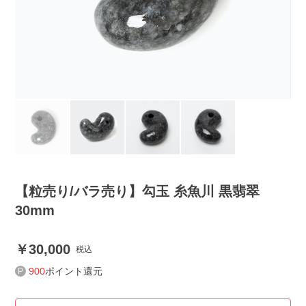
【粒売り/バラ売り】勾玉 糸魚川 黒翡翠
30mm
30,000
税込
900
ポイント還元