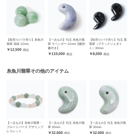
川
【一点もの】勾玉 糸魚川翡
【粒売り/バラ売り】勾玉 黒
【粒売り/バラ売り】糸魚川
【
翠 ラベンダー 22mm【鑑別
翡翠（ブラックジェダイ
翡翠 深緑 10mm
翡
書付き】
ト）30mm
8,300
110,000
8,000
糸魚川翡翠その他のアイテム
・
【一点もの】勾玉 糸魚川翡
【一点もの】勾玉 糸魚川翡
【一点もの】勾玉 糸魚川翡
【
ブ
翠 30mm
翠 30mm
翠 30mm
翠
32,000
32,000
34,000