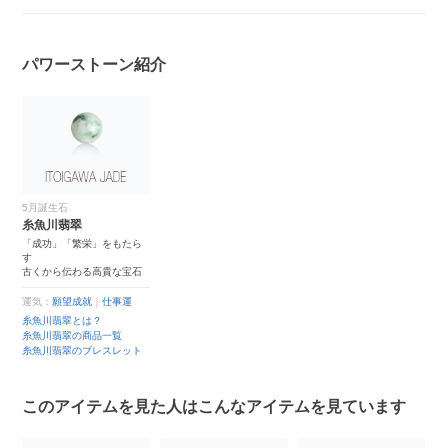
パワーストーン紹介
5月誕生石
糸魚川翡翠
「成功」「繁栄」をもたら
す
古くから伝わる高貴な宝石
運気：
願望成就
｜
仕事運
糸魚川翡翠とは？
糸魚川翡翠の商品一覧
糸魚川翡翠のブレスレット
このアイテムを見た人はこんなアイテムを見ています