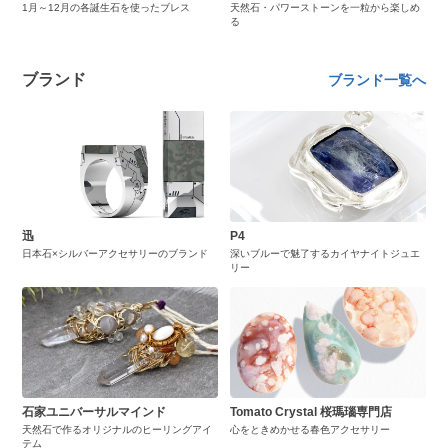
1月～12月の各誕生石を使ったブレス
天然石・パワーストーンを一粒から楽しめ
る
ブランド
ブランド一覧へ
迅
P4
日本石×シルバーアクセサリーのブランド
深いブルーで魅了するカイヤナイトジュエ
リー
石家ユニバーサルマインド
Tomato Crystal 桜瑪瑙専門店
天然石で作るオリジナルのヒーリングアイ
心をときめかせる春色アクセサリー
テム