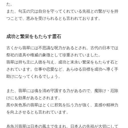
た。
また、勾玉の穴は自分を守ってくれている先祖との繋がりを持
つことで、恵みを受けられるとも言われております。
成功と繁栄をもたらす霊石
古くから翡翠には不思議な呪力があるとされ、古代の日本では
祭祀の道具や権威の象徴として珍重されていました。
翡翠は持ち主に人徳を与え、成功と末永い繁栄をもたらす石と
されています。仕事や恋愛など、あらゆる目標を成功へ導く手
助けになってくれるでしょう。
また、翡翠には魂を清め守護する力があるので、魔除け・厄除
けにも効果があるとされます。
黒や灰色系の翡翠はとくに邪気を払う力が強く、直感や精神力
を向上させるとも言われています。
糸魚川翡翠は日本の風土で生まれ、日本人の先祖が大切にして