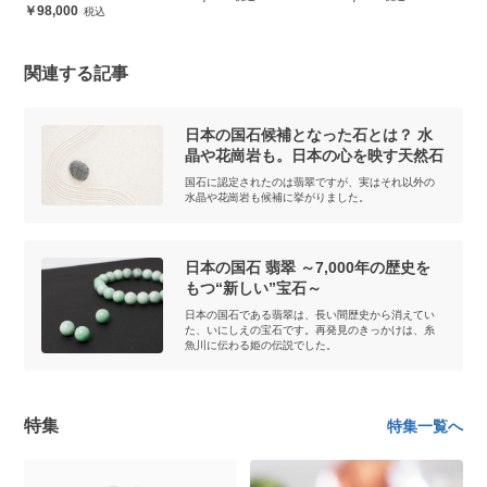
関連する記事
日本の国石候補となった石とは？ 水
晶や花崗岩も。日本の心を映す天然石
国石に認定されたのは翡翠ですが、実はそれ以外の
水晶や花崗岩も候補に挙がりました。
日本の国石 翡翠 ～7,000年の歴史を
もつ“新しい”宝石～
日本の国石である翡翠は、長い間歴史から消えてい
た、いにしえの宝石です。再発見のきっかけは、糸
魚川に伝わる姫の伝説でした。
特集
特集一覧へ