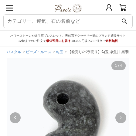
search
パワーストーンや誕生石ブレスレット、天然石アクセサリー等のブランド通販サイト
12時までのご注文で
最短翌日にお届け
10,000円以上のご注文で
送料無料
パスクル
ビーズ・ルース
勾玉
【粒売り/バラ売り】勾玉 糸魚川 黒翡翠 3
1
/
4