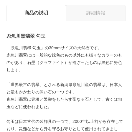
商品の説明
詳細情報
糸魚川黒翡翠 勾玉
「糸魚川翡翠 勾玉」の30mmサイズの天然石です。
糸魚川翡翠には一般的な緑色のもの以外にも様々なカラーのも
のがあり、石墨（グラファイト）が混ざったものは黒色に発色
します。
「世界最古の翡翠」とされる新潟県糸魚川産の翡翠は、日本人
と最もかかわりの深い石の一つです。
糸魚川翡翠は豊穣と繁栄をもたらす聖なる石として、古くは勾
玉などに使われました。
勾玉は日本古代の装飾具の一つで、2000年以上前から存在して
おり、災難などから身を守るお守りとして使用されてきまし