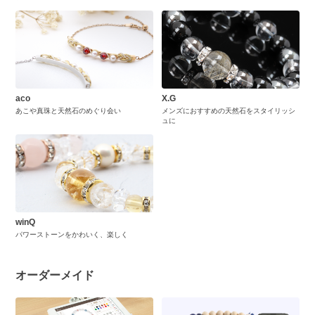
aco
X.G
あこや真珠と天然石のめぐり会い
メンズにおすすめの天然石をスタイリッシ
ュに
winQ
パワーストーンをかわいく、楽しく
オーダーメイド