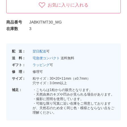
お気に入りに入れる
商品番号
JABKITMT30_MG
在庫数
3
配 送：
翌日配送
可
送 料：
宅急便コンパクト
送料無料
ギフト：
ラッピング
可
修 理：
修理可
サイズ：
粒サイズ：30×20×11mm（±0.7mm）
穴サイズ：3.0mm以上
補足：
・こちらは1粒からの販売となります。
・天然由来のキズや凹みが見られる場合があります。
・撮影に照明を使用しています。
・可能な限り写真に近い在庫をご用意しております
が、天然石のため全く同じ色・模様とならない点をご
理解ください。