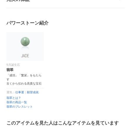
パワーストーン紹介
5月誕生石
翡翠
「成功」「繁栄」をもたら
す
古くから伝わる高貴な宝石
運気：
仕事運
｜
願望成就
翡翠とは？
翡翠の商品一覧
翡翠のブレスレット
このアイテムを見た人はこんなアイテムを見ています