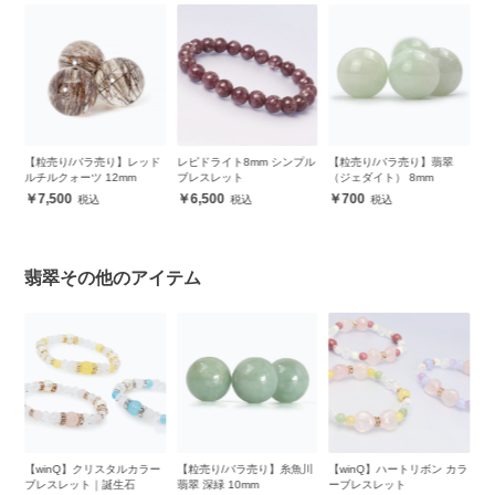
ド
レピドライト8mm シンプル
【粒売り/バラ売り】翡翠
【パック】三大ヒーリング
ブレスレット
（ジェダイト） 8mm
セット（各1粒）
6,500
700
11,280
翡翠その他のアイテム
ー
【粒売り/バラ売り】糸魚川
【winQ】ハートリボン カラ
【パック】グリーンカラー
【
翡翠 深緑 10mm
ーブレスレット
天然石セット 8mm（4カラ
（