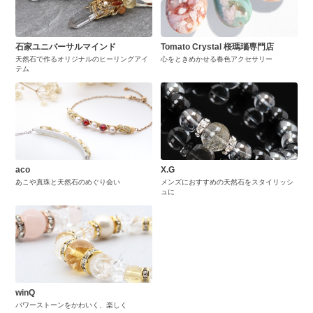
石家ユニバーサルマインド
Tomato Crystal 桜瑪瑙専門店
天然石で作るオリジナルのヒーリングアイ
心をときめかせる春色アクセサリー
テム
aco
X.G
あこや真珠と天然石のめぐり会い
メンズにおすすめの天然石をスタイリッシ
ュに
winQ
パワーストーンをかわいく、楽しく