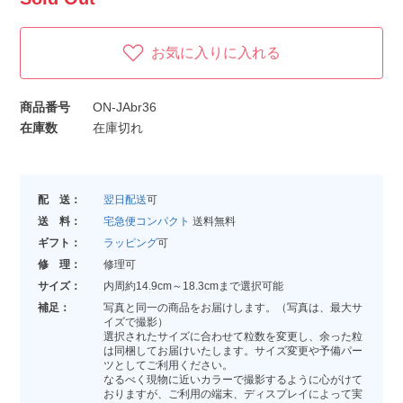
お気に入りに入れる
商品番号
ON-JAbr36
在庫数
在庫切れ
配 送：
翌日配送
可
送 料：
宅急便コンパクト
送料無料
ギフト：
ラッピング
可
修 理：
修理可
サイズ：
内周約14.9cm～18.3cmまで選択可能
補足：
写真と同一の商品をお届けします。（写真は、最大サ
イズで撮影）
選択されたサイズに合わせて粒数を変更し、余った粒
は同梱してお届けいたします。サイズ変更や予備パー
ツとしてご利用ください。
なるべく現物に近いカラーで撮影するように心がけて
おりますが、ご利用の端末、ディスプレイによって実