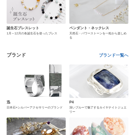
誕生石ブレスレット
ペンダント・ネックレス
1月～12月の各誕生石を使ったブレス
天然石・パワーストーンを一粒から楽しめ
る
ブランド
ブランド一覧へ
迅
P4
日本石×シルバーアクセサリーのブランド
深いブルーで魅了するカイヤナイトジュエ
リー