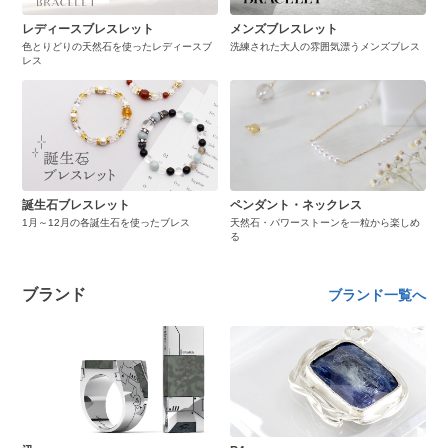
レディースブレスレット
メンズブレスレット
色とりどりの天然石を使ったレディースブ
洗練された大人の雰囲気漂うメンズブレス
レス
誕生石ブレスレット
ペンダント・ネックレス
1月～12月の各誕生石を使ったブレス
天然石・パワーストーンを一粒から楽しめ
る
ブランド
ブランド一覧へ