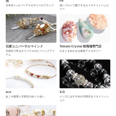
迅
P4
日本石×シルバーアクセサリーのブランド
深いブルーで魅了するカイヤナイトジュエ
リー
石家ユニバーサルマインド
Tomato Crystal 桜瑪瑙専門店
天然石で作るオリジナルのヒーリングアイ
心をときめかせる春色アクセサリー
テム
aco
X.G
あこや真珠と天然石のめぐり会い
メンズにおすすめの天然石をスタイリッシ
ュに