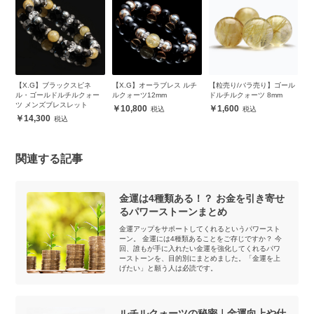
ャ
【X.G】ブラックスピネ
【X.G】オーラブレス ルチ
【粒売り/バラ売り】ゴール
【
ル
ル・ゴールドルチルクォー
ルクォーツ12mm
ドルチルクォーツ 8mm
ド
ツ メンズブレスレット
ア
10,800
1,600
14,300
関連する記事
金運は4種類ある！？ お金を引き寄せ
るパワーストーンまとめ
金運アップをサポートしてくれるというパワースト
ーン。 金運には4種類あることをご存じですか？ 今
回、誰もが手に入れたい金運を強化してくれるパワ
ーストーンを、目的別にまとめました。「金運を上
げたい」と願う人は必読です。
ルチルクォーツの秘密｜金運向上や仕