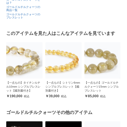
は？
ゴールドルチルクォーツの
商品一覧
ゴールドルチルクォーツの
ブレスレット
このアイテムを見た人はこんなアイテムを見ています
チ
【一点もの】タイチンルチ
【一点もの】シトリン6mm
【一点もの】ゴールドルチ
【
ルブ
ル10mm シンプルブレスレ
シンプルブレスレット【鑑
ルクォーツ15mm シンプル
ル
】
ット【鑑別書付き】
別書付き】
ブレスレット
ブ
き
190,000
39,000
85,000
ゴールドルチルクォーツその他のアイテム