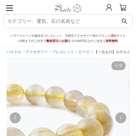
search
パワーストーンや誕生石ブレスレット、天然石アクセサリー等のブランド通販サイト
12時までのご注文で
最短翌日にお届け
10,000円以上のご注文で
送料無料
パスクル
アクセサリー
ブレスレット
ビーズ
【一点もの】ルチルクォー
1
/
6