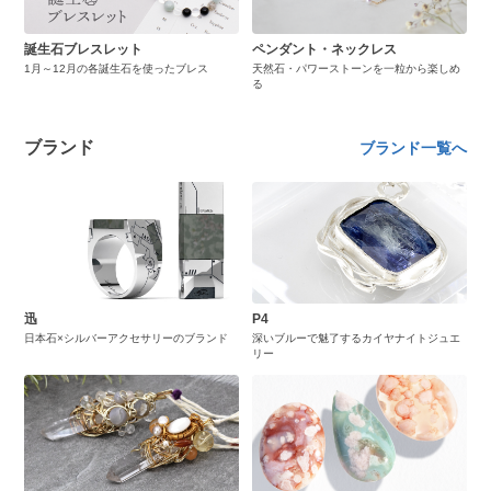
誕生石ブレスレット
ペンダント・ネックレス
1月～12月の各誕生石を使ったブレス
天然石・パワーストーンを一粒から楽しめ
る
ブランド
ブランド一覧へ
迅
P4
日本石×シルバーアクセサリーのブランド
深いブルーで魅了するカイヤナイトジュエ
リー