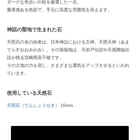
ダークな色合いの粒を厳選した一点。
重厚感ある色彩で、手元に高貴な雰囲気を添えます。
神話の聖地で生まれた石
天照石の名の由来は、日本神話における主神、天照大神（あま
てらすおおみかみ）。その採掘地は、天岩戸伝説や天孫降臨伝
説が残る宮崎県高千穂です。
その土地の力を宿し、さまざまな運気をアップさせるといわれ
ています。
使用している天然石
天照石（てんしょうせき）
10mm