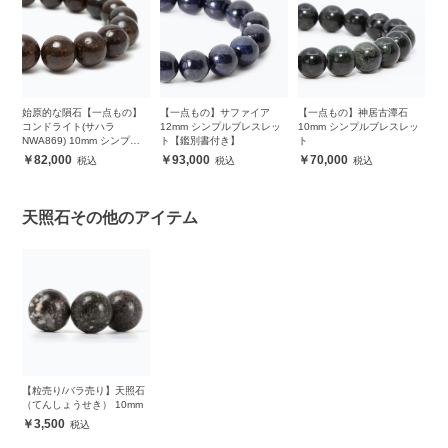
始原的な隕石【一点もの】
【一点もの】サファイア
【一点もの】神居古潭石
【
ッ
コンドライト(サハラ
12mm シンプルブレスレッ
10mm シンプルブレスレッ
（
NWA869) 10mm シンプル
ト【鑑別書付き】
ト
ブレスレット
82,000
93,000
70,000
天照石その他のアイテム
【粒売り/バラ売り】天照石
（てんしょうせき） 10mm
3,500