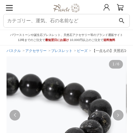
search
パワーストーンや誕生石ブレスレット、天然石アクセサリー等のブランド通販サイト
12時までのご注文で
最短翌日にお届け
10,000円以上のご注文で
送料無料
パスクル
アクセサリー
ブレスレット
ビーズ
【一点もの】天照石10m
1
/
6