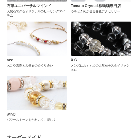
石家ユニバーサルマインド
Tomato Crystal 桜瑪瑙専門店
天然石で作るオリジナルのヒーリングアイ
心をときめかせる春色アクセサリー
テム
aco
X.G
あこや真珠と天然石のめぐり会い
メンズにおすすめの天然石をスタイリッシ
ュに
winQ
パワーストーンをかわいく、楽しく
オーダーメイド