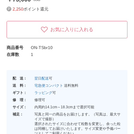
2,250
ポイント還元
お気に入りに入れる
商品番号
ON-TSbr10
在庫数
1
配 送：
翌日配送
可
送 料：
宅急便コンパクト
送料無料
ギフト：
ラッピング
可
修 理：
修理可
サイズ：
内周約14.1cm～18.3cmまで選択可能
補足：
写真と同一の商品をお届けします。（写真は、最大サ
イズで撮影）
選択されたサイズに合わせて粒数を変更し、余った粒
は同梱してお届けいたします。サイズ変更や予備パー
ツとしてご利用ください。