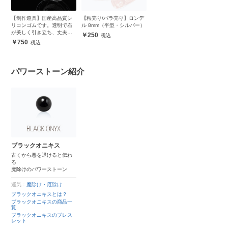
【制作道具】国産高品質シ
【粒売り/バラ売り】ロンデ
リコンゴムです。透明で石
ル 8mm（平型・シルバー）
が美しく引き立ち、丈夫で
250
安心
750
パワーストーン紹介
ブラックオニキス
古くから悪を退けると伝わ
る
魔除けのパワーストーン
運気：
魔除け・厄除け
ブラックオニキスとは？
ブラックオニキスの商品一
覧
ブラックオニキスのブレス
レット