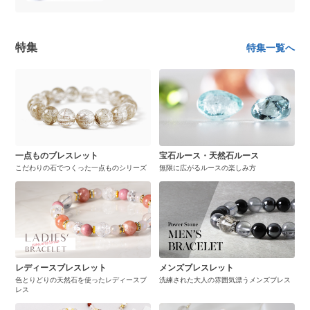
特集
特集一覧へ
一点ものブレスレット
宝石ルース・天然石ルース
こだわりの石でつくった一点ものシリーズ
無限に広がるルースの楽しみ方
レディースブレスレット
メンズブレスレット
色とりどりの天然石を使ったレディースブ
洗練された大人の雰囲気漂うメンズブレス
レス