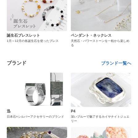
誕生石ブレスレット
ペンダント・ネックレス
1月～12月の各誕生石を使ったブレス
天然石・パワーストーンを一粒から楽しめ
る
ブランド
ブランド一覧へ
迅
P4
日本石×シルバーアクセサリーのブランド
深いブルーで魅了するカイヤナイトジュエ
リー