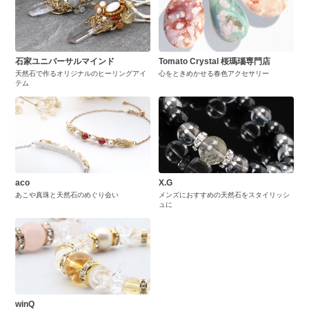
石家ユニバーサルマインド
Tomato Crystal 桜瑪瑙専門店
天然石で作るオリジナルのヒーリングアイ
心をときめかせる春色アクセサリー
テム
aco
X.G
あこや真珠と天然石のめぐり会い
メンズにおすすめの天然石をスタイリッシ
ュに
winQ