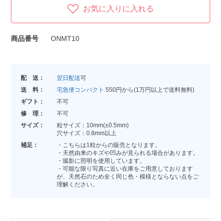
お気に入りに入れる
商品番号
ONMT10
配 送：
翌日配送
可
送 料：
宅急便コンパクト
550円から(1万円以上で送料無料)
ギフト：
不可
修 理：
不可
サイズ：
粒サイズ：10mm(±0.5mm)
穴サイズ：0.8mm以上
補足：
・こちらは1粒からの販売となります。
・天然由来のキズや凹みが見られる場合があります。
・撮影に照明を使用しています。
・可能な限り写真に近い在庫をご用意しております
が、天然石のため全く同じ色・模様とならない点をご
理解ください。