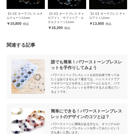
ル
【X.G】オーラブレス ルチ
【X.G】オーラブレス チャ
【X.G】オーラブレス チャ
観
m
ルクォーツ12mm
ロアイト・サファイア・ル
ロアイト12mm
（
チルクォーツ12mm
ト
10,800
13,900
18,300
関連する記事
誰でも簡単！パワーストーンブレスレ
ットを手作りしてみよう
パワーストーンブレスレットを自分自身で作ってみ
たくはありませんか？最近では、ハンドメイドでア
クセサリーなどを作ることがブームにもなり、パワ
ーストーンブレスレットを手作りする人も増えてい
るようです。
簡単にできる！パワーストーンブレス
レットのデザインのコツとは？
パワーストーンに興味がある方なら、オリジナルの
パワーストーンブレスレットを作ってみたいという
方も多いと思います。