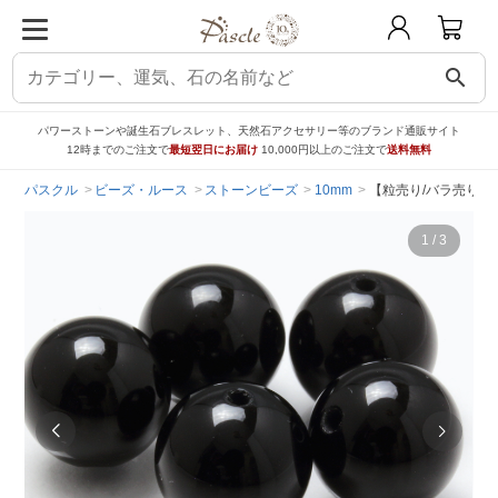
search
パワーストーンや誕生石ブレスレット、天然石アクセサリー等のブランド通販サイト
12時までのご注文で
最短翌日にお届け
10,000円以上のご注文で
送料無料
パスクル
ビーズ・ルース
ストーンビーズ
10mm
【粒売り/バラ売り】
1
/
3