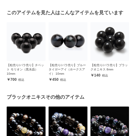
このアイテムを見た人はこんなアイテムを見ています
ス
【粒売り/バラ売り】チベッ
【粒売り/バラ売り】ブルー
【粒売り/バラ売り】ブラッ
【
ト モリオン（黒水晶）
タイガーアイ（ホークスア
クオニキス 8mm
ク
10mm
イ） 10mm
140
700
450
ブラックオニキスその他のアイテム