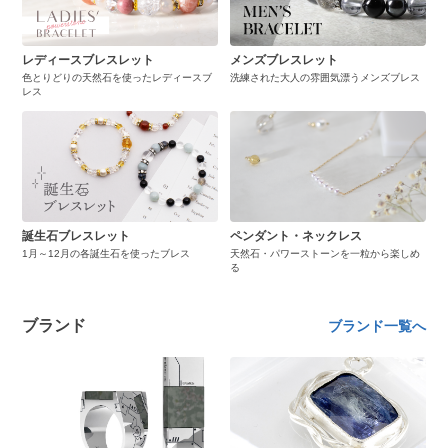
レディースブレスレット
メンズブレスレット
色とりどりの天然石を使ったレディースブ
洗練された大人の雰囲気漂うメンズブレス
レス
誕生石ブレスレット
ペンダント・ネックレス
1月～12月の各誕生石を使ったブレス
天然石・パワーストーンを一粒から楽しめ
る
ブランド
ブランド一覧へ