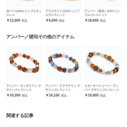
レ
貝パール8mm シンプルネッ
アラゴナイト12mm シンプ
アンバー（琥珀）6mm シン
ジ
クレス
ルブレスレット
プルブレスレット
ク
12,000
6,000
18,000
アンバー／琥珀その他のアイテム
バ
アンバー・カーネリアン デ
アンバー・アクアマリン デ
スモーキークォーツ・アン
ス
ザインブレスレット
ザインブレスレット
バー デザインブレスレット
と
ン
10,300
16,100
10,800
関連する記事