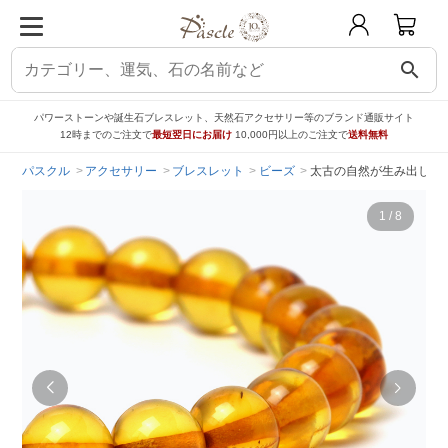
search
パワーストーンや誕生石ブレスレット、天然石アクセサリー等のブランド通販サイト
12時までのご注文で
最短翌日にお届け
10,000円以上のご注文で
送料無料
パスクル
アクセサリー
ブレスレット
ビーズ
太古の自然が生み出した樹
1
/
8