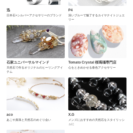
迅
P4
日本石×シルバーアクセサリーのブランド
深いブルーで魅了するカイヤナイトジュエ
リー
石家ユニバーサルマインド
Tomato Crystal 桜瑪瑙専門店
天然石で作るオリジナルのヒーリングアイ
心をときめかせる春色アクセサリー
テム
aco
X.G
あこや真珠と天然石のめぐり会い
メンズにおすすめの天然石をスタイリッシ
ュに