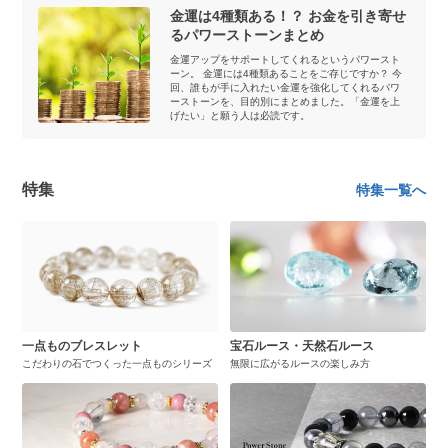
金運は4種類ある！？ お金を引き寄せ
るパワーストーンまとめ
金運アップをサポートしてくれるというパワースト
ーン。 金運には4種類あることをご存じですか？ 今
回、誰もが手に入れたい金運を強化してくれるパワ
ーストーンを、目的別にまとめました。「金運を上
げたい」と願う人は必読です。
特集
特集一覧へ
一点ものブレスレット
宝石ルース・天然石ルース
こだわりの石でつくった一点ものシリーズ
無限に広がるルースの楽しみ方