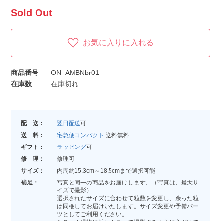
Sold Out
お気に入りに入れる
商品番号
ON_AMBNbr01
在庫数
在庫切れ
配 送：
翌日配送
可
送 料：
宅急便コンパクト
送料無料
ギフト：
ラッピング
可
修 理：
修理可
サイズ：
内周約15.3cm～18.5cmまで選択可能
補足：
写真と同一の商品をお届けします。（写真は、最大サ
イズで撮影）
選択されたサイズに合わせて粒数を変更し、余った粒
は同梱してお届けいたします。サイズ変更や予備パー
ツとしてご利用ください。