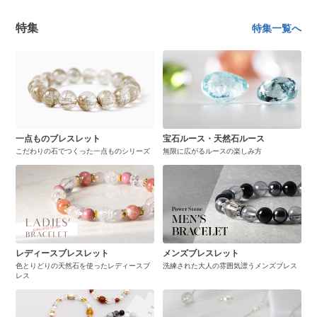
特集
特集一覧へ
一点ものブレスレット
宝石ルース・天然石ルース
こだわりの石でつくった一点ものシリーズ
無限に広がるルースの楽しみ方
レディースブレスレット
メンズブレスレット
色とりどりの天然石を使ったレディースブ
洗練された大人の雰囲気漂うメンズブレス
レス