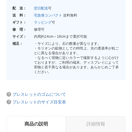
配 送：
翌日配送
可
送 料：
宅急便コンパクト
送料無料
ギフト：
ラッピング
可
修 理：
修理可
サイズ：
内周約14cm～18cmまで選択可能
補足：
・サイズにより、石の数量が異なります。
・モリオンの鉱物としての特性上、光の透過率が粒ご
とに異なる場合があります。
・なるべく現物に近いカラーで撮影するように心がけ
ておりますが、ご利用の端末、ディスプレイによって
実物と若干異なる場合があります。あらかじめご了承
ください。
ブレスレットのゴムについて
ブレスレットのサイズ目安表
商品の説明
詳細情報