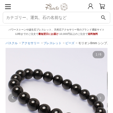
search
パワーストーンや誕生石ブレスレット、天然石アクセサリー等のブランド通販サイト
12時までのご注文で
最短翌日にお届け
10,000円以上のご注文で
送料無料
パスクル
アクセサリー
ブレスレット
ビーズ
モリオン8mm シンプル
1
/
6