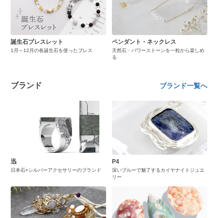
誕生石ブレスレット
ペンダント・ネックレス
1月～12月の各誕生石を使ったブレス
天然石・パワーストーンを一粒から楽しめ
る
ブランド
ブランド一覧へ
迅
P4
日本石×シルバーアクセサリーのブランド
深いブルーで魅了するカイヤナイトジュエ
リー