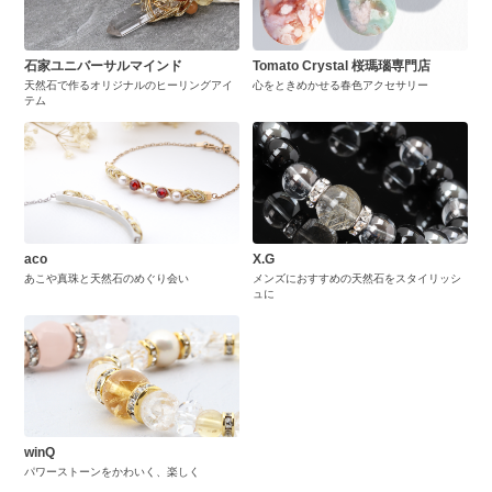
石家ユニバーサルマインド
Tomato Crystal 桜瑪瑙専門店
天然石で作るオリジナルのヒーリングアイ
心をときめかせる春色アクセサリー
テム
aco
X.G
あこや真珠と天然石のめぐり会い
メンズにおすすめの天然石をスタイリッシ
ュに
winQ
パワーストーンをかわいく、楽しく