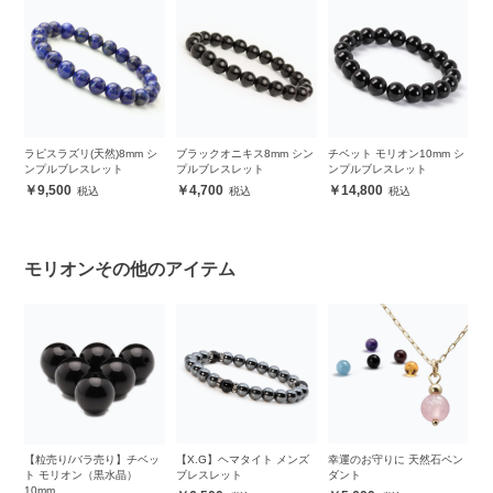
ラピスラズリ(天然)8mm シ
ブラックオニキス8mm シン
チベット モリオン10mm シ
【
ス
ンプルブレスレット
プルブレスレット
ンプルブレスレット
ズ
9,500
4,700
14,800
モリオンその他のアイテム
 シ
【粒売り/バラ売り】チベッ
【X.G】ヘマタイト メンズ
幸運のお守りに 天然石ペン
【
ト モリオン（黒水晶）
ブレスレット
ダント
ン
10mm