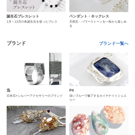
誕生石ブレスレット
ペンダント・ネックレス
1月～12月の各誕生石を使ったブレス
天然石・パワーストーンを一粒から楽しめ
る
ブランド
ブランド一覧へ
迅
P4
日本石×シルバーアクセサリーのブランド
深いブルーで魅了するカイヤナイトジュエ
リー