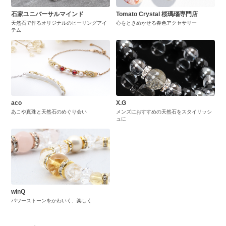
石家ユニバーサルマインド
Tomato Crystal 桜瑪瑙専門店
天然石で作るオリジナルのヒーリングアイ
心をときめかせる春色アクセサリー
テム
aco
X.G
あこや真珠と天然石のめぐり会い
メンズにおすすめの天然石をスタイリッシ
ュに
winQ
パワーストーンをかわいく、楽しく