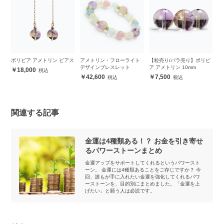
ボリビア アメトリン ピアス
アメトリン・フローライト
【粒売り/バラ売り】ボリビ
【
ス
デザインブレスレット
ア アメトリン 10mm
ア
18,000
42,600
7,500
関連する記事
金運は4種類ある！？ お金を引き寄せ
るパワーストーンまとめ
金運アップをサポートしてくれるというパワースト
ーン。 金運には4種類あることをご存じですか？ 今
回、誰もが手に入れたい金運を強化してくれるパワ
ーストーンを、目的別にまとめました。「金運を上
げたい」と願う人は必読です。