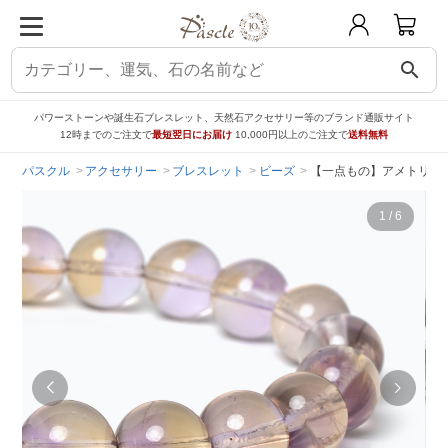
search
パワーストーンや誕生石ブレスレット、天然石アクセサリー等のブランド通販サイト
12時までのご注文で
最短翌日にお届け
10,000円以上のご注文で
送料無料
パスクル
アクセサリー
ブレスレット
ビーズ
【一点もの】アメトリン1
1
/
6