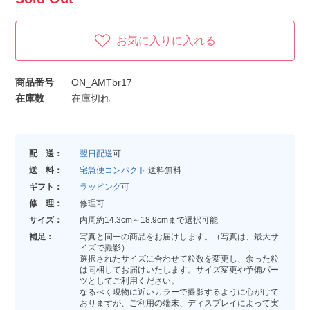
お気に入りに入れる
商品番号
ON_AMTbr17
在庫数
在庫切れ
配 送：
翌日配送
可
送 料：
宅急便コンパクト
送料無料
ギフト：
ラッピング
可
修 理：
修理可
サイズ：
内周約14.3cm～18.9cmまで選択可能
補足：
写真と同一の商品をお届けします。（写真は、最大サ
イズで撮影）
選択されたサイズに合わせて粒数を変更し、余った粒
は同梱してお届けいたします。サイズ変更や予備パー
ツとしてご利用ください。
なるべく現物に近いカラーで撮影するように心がけて
おりますが、ご利用の端末、ディスプレイによって実