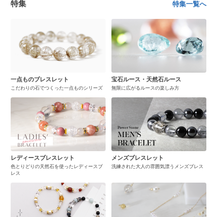
特集
特集一覧へ
一点ものブレスレット
宝石ルース・天然石ルース
こだわりの石でつくった一点ものシリーズ
無限に広がるルースの楽しみ方
レディースブレスレット
メンズブレスレット
色とりどりの天然石を使ったレディースブ
洗練された大人の雰囲気漂うメンズブレス
レス