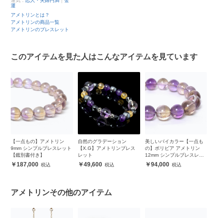
運気：
恋人・夫婦円満
｜
金
運
アメトリンとは？
アメトリンの商品一覧
アメトリンのブレスレット
このアイテムを見た人はこんなアイテムを見ています
【一点もの】アメトリン
自然のグラデーション
美しいバイカラー【一点も
【
ット
9mm シンプルブレスレット
【X.G】アメトリンブレス
の】ボリビア アメトリン
ト
【鑑別書付き】
レット
12mm シンプルブレスレッ
シ
ト
別
187,000
49,600
94,000
アメトリンその他のアイテム