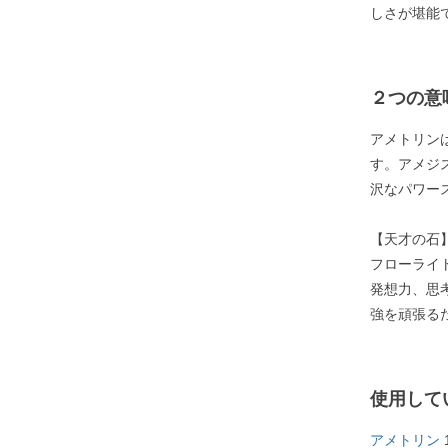
しさが堪能
２つの意
アメトリン
す。アメジ
沢なパワー
【天才の石
フローライ
発想力、思
強を頑張る
使用して
アメトリン