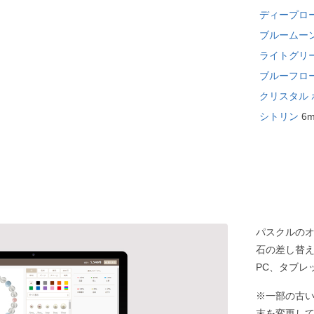
ディープロ
ブルームー
ライトグリ
ブルーフロ
クリスタル 
シトリン
6
パスクルの
石の差し替
PC、タブレ
※一部の古
末を変更し