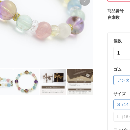
商品番号
在庫数
個数
ゴム
アンタ
サイズ
S（14.
L（16.