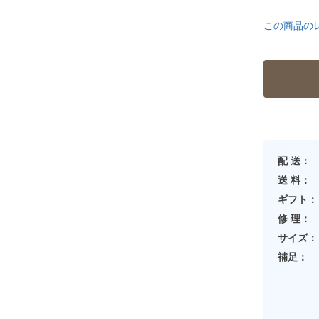
この商品の
配 送：
送 料：
ギフト：
修 理：
サイズ：
補足：