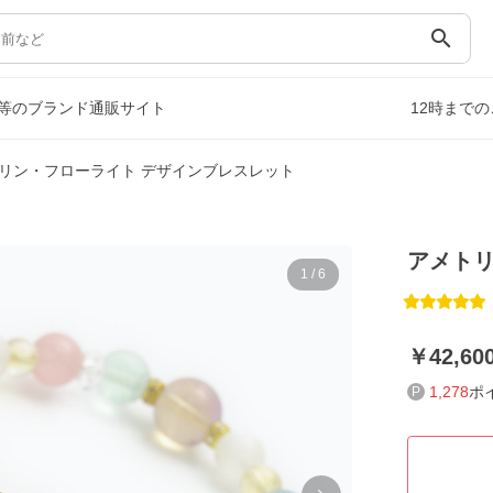
search
等のブランド通販サイト
12時まで
リン・フローライト デザインブレスレット
アメトリ
1
/
6
42,60
1,278
ポ