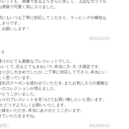
スレットも、画像で見るよりさらに美しく、上品なカラフル
お洒落で可愛く気に入りました。
望にもいつも丁寧に対応してくださり、ラッピングや梱包も
しきりです。
くお願いします！
2021/12/15
5
通りのとても素敵なブレスレットでした。
わいくて､石もとてもきれいで､本当に大･大･大満足です。
はり少し大きめでしたが､ご丁寧に対応して下さり､本当にい
たく思っています。
誕生日クーポンを使わせていただき､またお気に入りの素敵な
トのコレクションが増えました。
がとうございました。
入りのブレスレットを見つけてお買い物したいと思います。
またどうぞよろしくお願いいたします。
ご縁をいただき､本当にありがとうございます。
せていただきますね。
女性）
2019/02/13