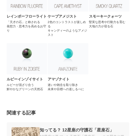
レインボーフローライト
ケープアメジスト
スモーキークォーツ
「天才の石」と称される
2色のコントラストが楽しめ
堅実な思考や行動力を育む
発想力・思考力を高めるお守
る
大地の力が宿る石
り
キャンディーのようなアメジ
スト
ルビーインゾイサイト
アマゾナイト
ルビーが混ざり合う
迷いや雑念を取り除き
鮮やかなグリーンの天然石
未来や目標への道しるべに
関連する記事
知ってる？ 12星座の守護石「星座石」