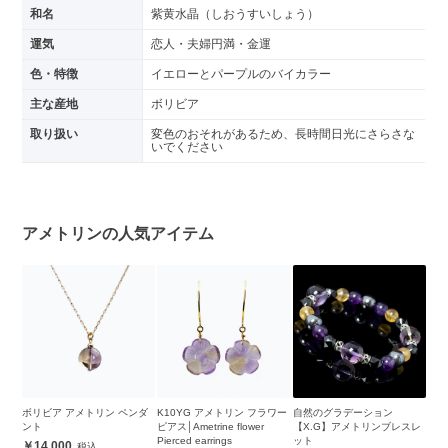
和名
紫黄水晶（しおうすいしょう）
運気
恋人・夫婦円満・金運
色・特徴
イエローとパープルのバイカラー
主な産地
ボリビア
取り扱い
変色のおそれがあるため、長時間日光にさらさな
いでください
アメトリンの人気アイテム
ボリビア アメトリン ペンダ
K10YG アメトリン フラワー
自然のグラデーション
ント
ピアス│Ametrine flower
【X.G】アメトリンブレスレ
Pierced earrings
ット
14,000