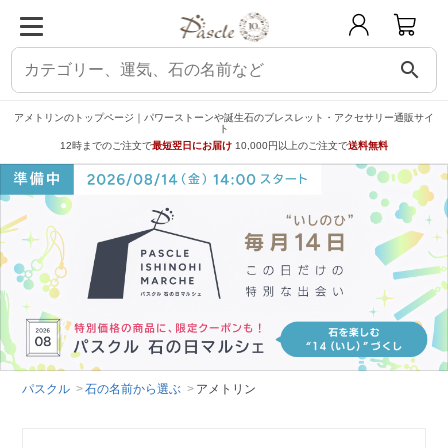
search
アメトリンのトップページ｜パワーストーンや誕生石のブレスレット・アクセサリー通販サイ
ト
12時までのご注文で
最短翌日にお届け
10,000円以上のご注文で
送料無料
パスクル
石の名前から選ぶ
アメトリン