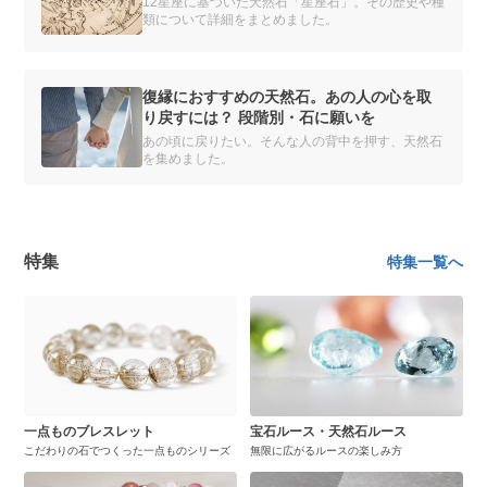
12星座に基づいた天然石「星座石」。その歴史や種
類について詳細をまとめました。
復縁におすすめの天然石。あの人の心を取
り戻すには？ 段階別・石に願いを
あの頃に戻りたい。そんな人の背中を押す、天然石
を集めました。
特集
特集一覧へ
一点ものブレスレット
宝石ルース・天然石ルース
こだわりの石でつくった一点ものシリーズ
無限に広がるルースの楽しみ方