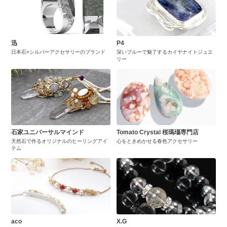
迅
P4
日本石×シルバーアクセサリーのブランド
深いブルーで魅了するカイヤナイトジュエ
リー
石家ユニバーサルマインド
Tomato Crystal 桜瑪瑙専門店
天然石で作るオリジナルのヒーリングアイ
心をときめかせる春色アクセサリー
テム
aco
X.G