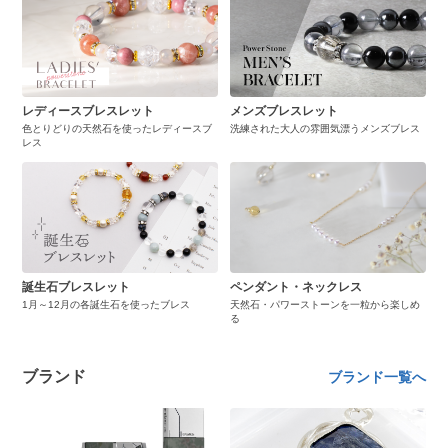
レディースブレスレット
メンズブレスレット
色とりどりの天然石を使ったレディースブ
洗練された大人の雰囲気漂うメンズブレス
レス
誕生石ブレスレット
ペンダント・ネックレス
1月～12月の各誕生石を使ったブレス
天然石・パワーストーンを一粒から楽しめ
る
ブランド
ブランド一覧へ