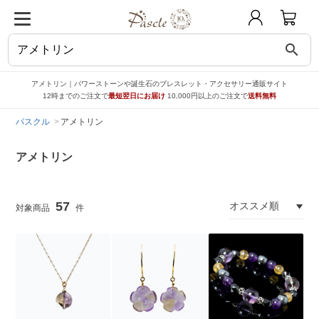
search
アメトリン｜パワーストーンや誕生石のブレスレット・アクセサリー通販サイト
12時までのご注文で
最短翌日にお届け
10,000円以上のご注文で
送料無料
パスクル
アメトリン
アメトリン
57