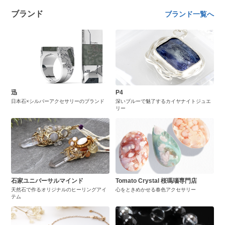
ブランド
ブランド一覧へ
迅
P4
日本石×シルバーアクセサリーのブランド
深いブルーで魅了するカイヤナイトジュエ
リー
石家ユニバーサルマインド
Tomato Crystal 桜瑪瑙専門店
天然石で作るオリジナルのヒーリングアイ
心をときめかせる春色アクセサリー
テム