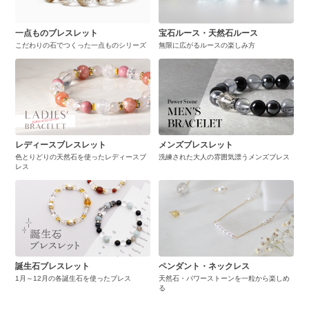
一点ものブレスレット
宝石ルース・天然石ルース
こだわりの石でつくった一点ものシリーズ
無限に広がるルースの楽しみ方
レディースブレスレット
メンズブレスレット
色とりどりの天然石を使ったレディースブ
洗練された大人の雰囲気漂うメンズブレス
レス
誕生石ブレスレット
ペンダント・ネックレス
1月～12月の各誕生石を使ったブレス
天然石・パワーストーンを一粒から楽しめ
る