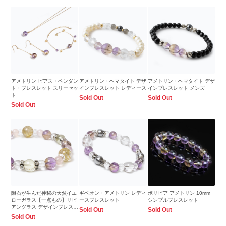
アメトリン ピアス・ペンダン
アメトリン・ヘマタイト デザ
アメトリン・ヘマタイト デザ
ト・ブレスレット スリーセッ
インブレスレット レディース
インブレスレット メンズ
ト
Sold Out
Sold Out
Sold Out
隕石が生んだ神秘の天然イエ
ギベオン・アメトリン レディ
ボリビア アメトリン 10mm
ローガラス【一点もの】リビ
ースブレスレット
シンプルブレスレット
アングラス デザインブレスレ
Sold Out
Sold Out
ット
Sold Out