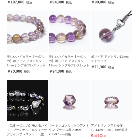
187,000
94,000
90,000
美しいバイカラー【一点も
美しいバイカラー【一点も
ボリビア アメトリン12mm
の】ボリビア アメトリン
の】ボリビア アメトリン
ストラップ
8mm シンプルブレスレット
12mm シンプルブレスレット
11,300
70,000
94,000
【X.G 一点もの】モルダバイ
◇ヘキサゴンカット◇アメト
アメトリン ブラジル産
ト・プラチナルチルクォーツ
リン ブラジル産 2.95ct
12.44ct19.2x12.1mm前後
デザインブレスレット【鑑別
9.2×9.1mm前後
Sold Out
書付き】