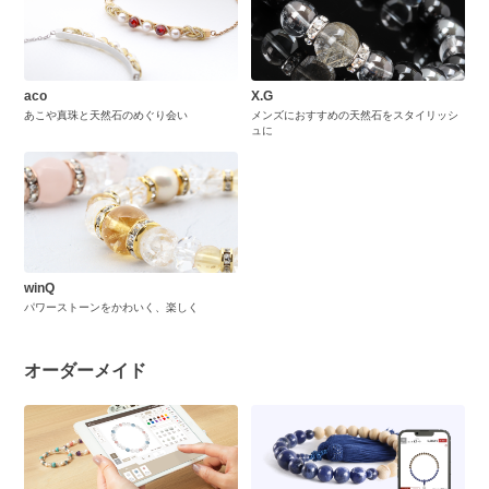
aco
X.G
あこや真珠と天然石のめぐり会い
メンズにおすすめの天然石をスタイリッシ
ュに
winQ
パワーストーンをかわいく、楽しく
オーダーメイド