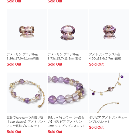
Sold Out
Sold Out
アメトリン ブラジル産
アメトリン ブラジル産
アメトリン ブラジル産
7.26ct17.0x9.1mm前後
8.73ct15.7x11.2mm前後
4.90ct12.6x9.7mm前後
Sold Out
Sold Out
Sold Out
世界でたった一つの贈り物
美しいバイカラー【一点も
ボリビア アメトリン チェー
【aco classic】アメトリン・
の】ボリビア アメトリン
ンブレスレット
アコヤ真珠ブレスレット
8mm シンプルブレスレット
Sold Out
Sold Out
Sold Out