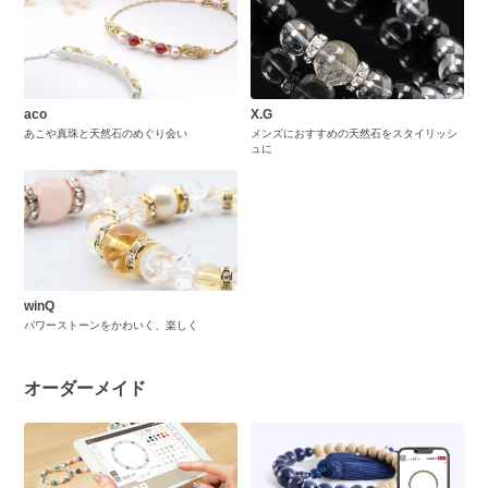
aco
X.G
あこや真珠と天然石のめぐり会い
メンズにおすすめの天然石をスタイリッシ
ュに
winQ
パワーストーンをかわいく、楽しく
オーダーメイド