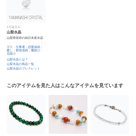
4月誕生石
山梨水晶
山梨県発祥の純日本産水晶
運気：
仕事運
｜
恋愛成就
｜
癒し
｜
願望成就
｜
魔除け・
厄除け
山梨水晶とは？
山梨水晶の商品一覧
山梨水晶のブレスレット
このアイテムを見た人はこんなアイテムを見ています