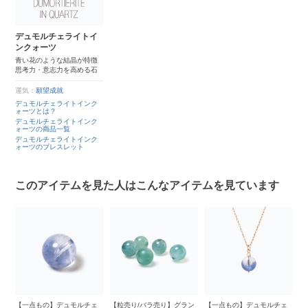
デュモルチェライトイ
ンクォーツ
青い花のような結晶が特徴
思考力・意志力を高める石
運気：
願望成就
デュモルチェライトインク
ォーツとは？
デュモルチェライトインク
ォーツの商品一覧
デュモルチェライトインク
ォーツのブレスレット
このアイテムを見た人はこんなアイテムを見ています
ェ
【一点もの】デュモルチェ
【粒売り/バラ売り】グラン
【一点もの】デュモルチェ
【