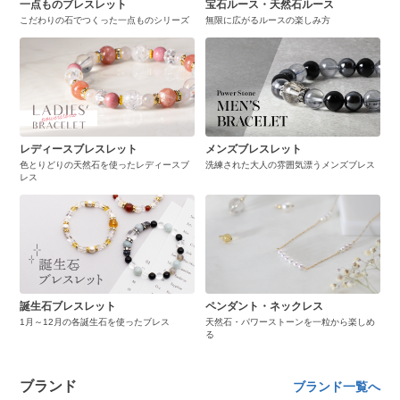
一点ものブレスレット
宝石ルース・天然石ルース
こだわりの石でつくった一点ものシリーズ
無限に広がるルースの楽しみ方
レディースブレスレット
メンズブレスレット
色とりどりの天然石を使ったレディースブ
洗練された大人の雰囲気漂うメンズブレス
レス
誕生石ブレスレット
ペンダント・ネックレス
1月～12月の各誕生石を使ったブレス
天然石・パワーストーンを一粒から楽しめ
る
ブランド
ブランド一覧へ