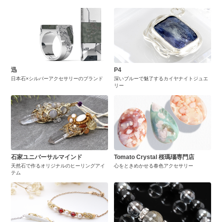
迅
P4
日本石×シルバーアクセサリーのブランド
深いブルーで魅了するカイヤナイトジュエ
リー
石家ユニバーサルマインド
Tomato Crystal 桜瑪瑙専門店
天然石で作るオリジナルのヒーリングアイ
心をときめかせる春色アクセサリー
テム