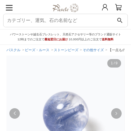
search
パワーストーンや誕生石ブレスレット、天然石アクセサリー等のブランド通販サイト
12時までのご注文で
最短翌日にお届け
10,000円以上のご注文で
送料無料
パスクル
ビーズ・ルース
ストーンビーズ
その他サイズ
【一点もの】
1
/
9