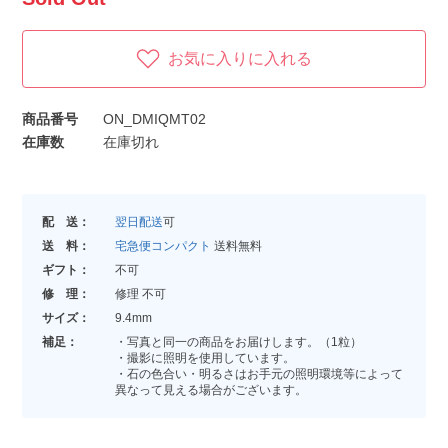
お気に入りに入れる
商品番号
ON_DMIQMT02
在庫数
在庫切れ
配 送：
翌日配送
可
送 料：
宅急便コンパクト
送料無料
ギフト：
不可
修 理：
修理 不可
サイズ：
9.4mm
補足：
・写真と同一の商品をお届けします。（1粒）
・撮影に照明を使用しています。
・石の色合い・明るさはお手元の照明環境等によって
異なって見える場合がございます。