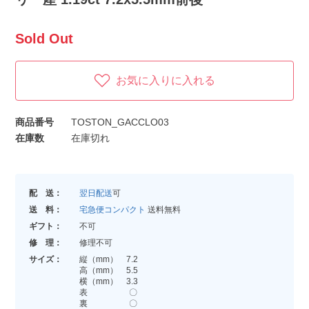
Sold Out
お気に入りに入れる
商品番号
TOSTON_GACCLO03
在庫数
在庫切れ
配 送：
翌日配送
可
送 料：
宅急便コンパクト
送料無料
ギフト：
不可
修 理：
修理不可
サイズ：
縦（mm） 7.2
高（mm） 5.5
横（mm） 3.3
表 〇
裏 〇