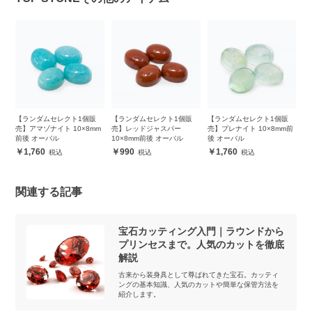
販
【ランダムセレクト1個販
【ランダムセレクト1個販
【ランダムセレクト1個販
【
m
売】アマゾナイト 10×8mm
売】レッドジャスパー
売】プレナイト 10×8mm前
売
前後 オーバル
10×8mm前後 オーバル
後 オーバル
前
1,760
990
1,760
関連する記事
宝石カッティング入門｜ラウンドから
プリンセスまで。人気のカットを徹底
解説
古来から装身具として尊ばれてきた宝石。カッティ
ングの基本知識、人気のカットや簡単な保管方法を
紹介します。