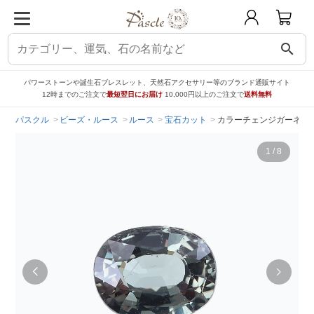
search
パワーストーンや誕生石ブレスレット、天然石アクセサリー等のブランド通販サイト
12時までのご注文で
最短翌日にお届け
10,000円以上のご注文で
送料無料
パスクル
ビーズ・ルース
ルース
宝石カット
カラーチェンジガーネット 
1
/
8