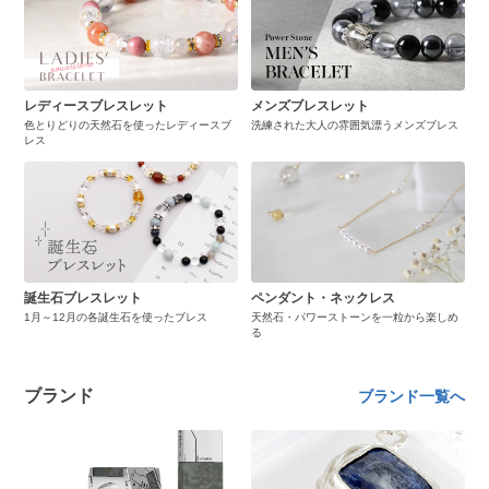
レディースブレスレット
メンズブレスレット
色とりどりの天然石を使ったレディースブ
洗練された大人の雰囲気漂うメンズブレス
レス
誕生石ブレスレット
ペンダント・ネックレス
1月～12月の各誕生石を使ったブレス
天然石・パワーストーンを一粒から楽しめ
る
ブランド
ブランド一覧へ