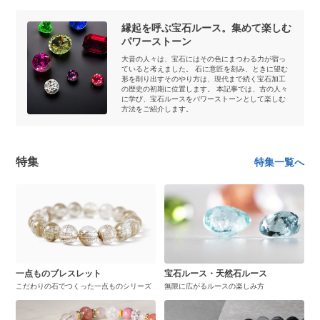
縁起を呼ぶ宝石ルース。集めて楽しむ
パワーストーン
大昔の人々は、宝石にはその色にまつわる力が宿っ
ていると考えました。 石に意匠を刻み、ときに望む
形を削り出すそのやり方は、現代まで続く宝石加工
の歴史の初期に位置します。 本記事では、古の人々
に学び、宝石ルースをパワーストーンとして楽しむ
方法をご紹介します。
特集
特集一覧へ
一点ものブレスレット
宝石ルース・天然石ルース
こだわりの石でつくった一点ものシリーズ
無限に広がるルースの楽しみ方