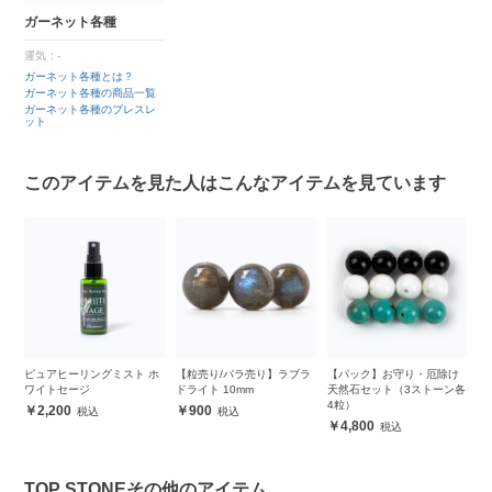
ガーネット各種
運気：-
ガーネット各種とは？
ガーネット各種の商品一覧
ガーネット各種のブレスレ
ット
このアイテムを見た人はこんなアイテムを見ています
ン
ピュアヒーリングミスト ホ
【粒売り/バラ売り】ラブラ
【パック】お守り・厄除け
ロ
ット
ワイトセージ
ドライト 10mm
天然石セット（3ストーン各
ル
4粒）
2,200
900
4,800
TOP STONEその他のアイテム