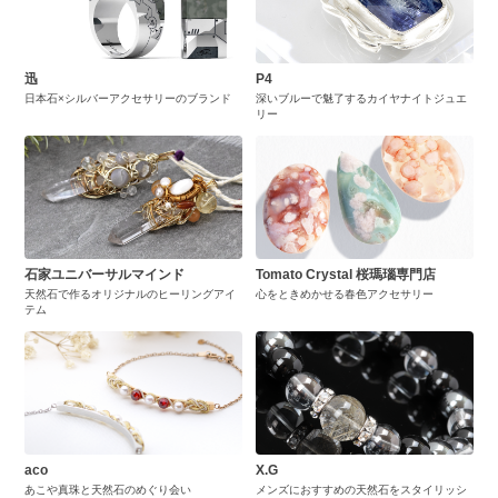
迅
P4
日本石×シルバーアクセサリーのブランド
深いブルーで魅了するカイヤナイトジュエ
リー
石家ユニバーサルマインド
Tomato Crystal 桜瑪瑙専門店
天然石で作るオリジナルのヒーリングアイ
心をときめかせる春色アクセサリー
テム
aco
X.G
あこや真珠と天然石のめぐり会い
メンズにおすすめの天然石をスタイリッシ