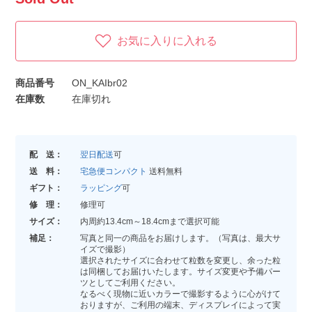
お気に入りに入れる
商品番号
ON_KAIbr02
在庫数
在庫切れ
配 送：
翌日配送
可
送 料：
宅急便コンパクト
送料無料
ギフト：
ラッピング
可
修 理：
修理可
サイズ：
内周約13.4cm～18.4cmまで選択可能
補足：
写真と同一の商品をお届けします。（写真は、最大サ
イズで撮影）
選択されたサイズに合わせて粒数を変更し、余った粒
は同梱してお届けいたします。サイズ変更や予備パー
ツとしてご利用ください。
なるべく現物に近いカラーで撮影するように心がけて
おりますが、ご利用の端末、ディスプレイによって実