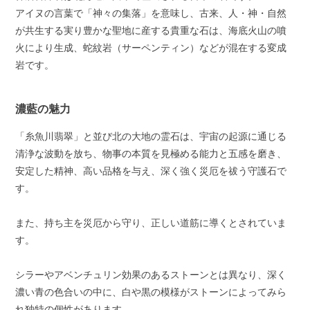
アイヌの言葉で「神々の集落」を意味し、古来、人・神・自然
が共生する実り豊かな聖地に産する貴重な石は、海底火山の噴
火により生成、蛇紋岩（サーペンティン）などが混在する変成
岩です。
濃藍の魅力
「糸魚川翡翠」と並び北の大地の霊石は、宇宙の起源に通じる
清浄な波動を放ち、物事の本質を見極める能力と五感を磨き、
安定した精神、高い品格を与え、深く強く災厄を祓う守護石で
す。
また、持ち主を災厄から守り、正しい道筋に導くとされていま
す。
シラーやアベンチュリン効果のあるストーンとは異なり、深く
濃い青の色合いの中に、白や黒の模様がストーンによってみら
れ独特の個性があります。