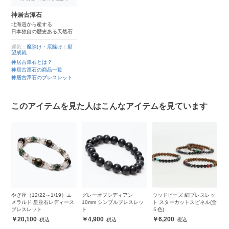
神居古潭石
北海道から産する
日本独自の歴史ある天然石
運気：
魔除け・厄除け
｜
願
望成就
神居古潭石とは？
神居古潭石の商品一覧
神居古潭石のブレスレット
このアイテムを見た人はこんなアイテムを見ています
シ
やぎ座（12/22～1/19）エ
グレーオブシディアン
ウッドビーズ 細ブレスレッ
2
メラルド 星座石レディース
10mm シンプルブレスレッ
ト スターカットスピネル(全
ス
ブレスレット
ト
５色)
20,100
4,900
6,200