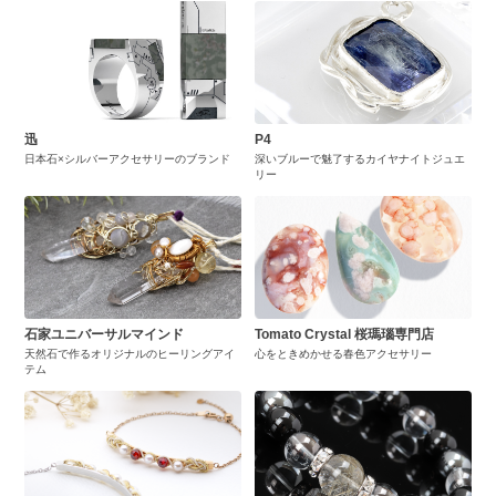
迅
P4
日本石×シルバーアクセサリーのブランド
深いブルーで魅了するカイヤナイトジュエ
リー
石家ユニバーサルマインド
Tomato Crystal 桜瑪瑙専門店
天然石で作るオリジナルのヒーリングアイ
心をときめかせる春色アクセサリー
テム