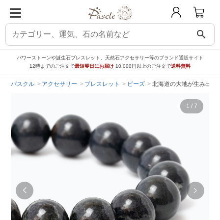
search
パワーストーンや誕生石ブレスレット、天然石アクセサリー等のブランド通販サイト
12時までのご注文で
最短翌日にお届け
10,000円以上のご注文で
送料無料
パスクル
アクセサリー
ブレスレット
ビーズ
北海道の大地が生み出す霊
1
/
7