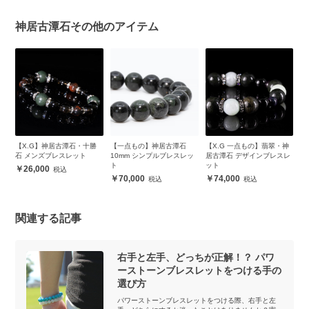
神居古潭石その他のアイテム
古
【X.G】神居古潭石・十勝
【一点もの】神居古潭石
【X.G 一点もの】翡翠・神
【
）B
石 メンズブレスレット
10mm シンプルブレスレッ
居古潭石 デザインブレスレ
潭
ト
ット
26,000
70,000
74,000
関連する記事
右手と左手、どっちが正解！？ パワ
ーストーンブレスレットをつける手の
選び方
パワーストーンブレスレットをつける際、右手と左