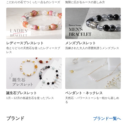
こだわりの石でつくった一点ものシリーズ
無限に広がるルースの楽しみ方
レディースブレスレット
メンズブレスレット
色とりどりの天然石を使ったレディースブ
洗練された大人の雰囲気漂うメンズブレス
レス
誕生石ブレスレット
ペンダント・ネックレス
1月～12月の各誕生石を使ったブレス
天然石・パワーストーンを一粒から楽しめ
る
ブランド
ブランド一覧へ