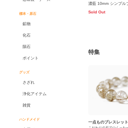
濃藍 10mm シンプルブレス
レット
Sold Out
標本・原石
鉱物
化石
隕石
特集
ポイント
グッズ
さざれ
浄化アイテム
雑貨
ハンドメイド
一点ものブレスレッ
こだわりの石でつくった