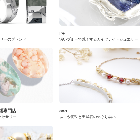
P4
サリーのブランド
深いブルーで魅了するカイヤナイトジュエリー
桜瑪瑙専門店
aco
クセサリー
あこや真珠と天然石のめぐり会い