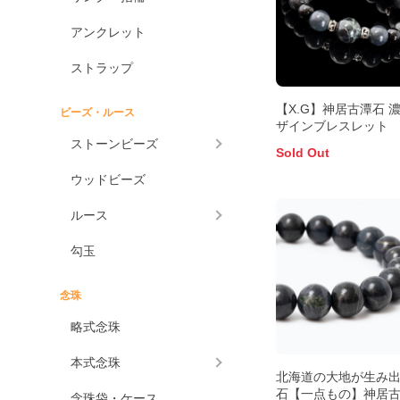
アンクレット
ストラップ
【X.G】神居古潭石 濃
ビーズ・ルース
ザインブレスレット
ストーンビーズ
Sold Out
ウッドビーズ
ルース
勾玉
念珠
略式念珠
本式念珠
北海道の大地が生み
石【一点もの】神居
念珠袋・ケース