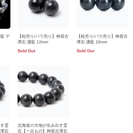
藍 デ
【粒売り/バラ売り】神居古
【粒売り/バラ売り】神居古
潭石 濃藍 12mm
潭石 濃藍 10mm
Sold Out
Sold Out
出す霊
北海道の大地が生み出す霊
古潭石
石【一点もの】神居古潭石