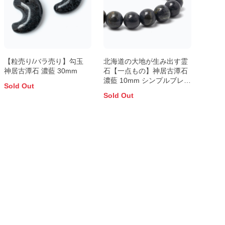
【粒売り/バラ売り】勾玉
北海道の大地が生み出す霊
神居古潭石 濃藍 30mm
石【一点もの】神居古潭石
濃藍 10mm シンプルブレス
Sold Out
レット
Sold Out