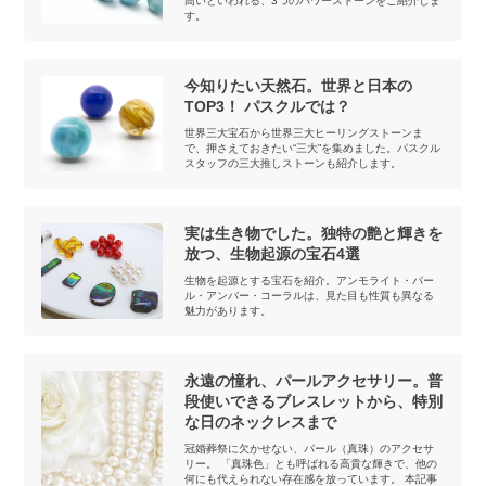
高いといわれる、3つのパワーストーンをご紹介しま
す。
今知りたい天然石。世界と日本の
TOP3！ パスクルでは？
世界三大宝石から世界三大ヒーリングストーンま
で、押さえておきたい“三大”を集めました。パスクル
スタッフの三大推しストーンも紹介します。
実は生き物でした。独特の艶と輝きを
放つ、生物起源の宝石4選
生物を起源とする宝石を紹介。アンモライト・パー
ル・アンバー・コーラルは、見た目も性質も異なる
魅力があります。
永遠の憧れ、パールアクセサリー。普
段使いできるブレスレットから、特別
な日のネックレスまで
冠婚葬祭に欠かせない、パール（真珠）のアクセサ
リー。 「真珠色」とも呼ばれる高貴な輝きで、他の
何にも代えられない存在感を放っています。 本記事