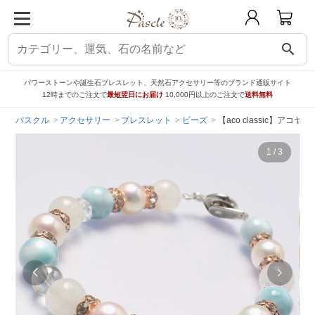
search
パワーストーンや誕生石ブレスレット、天然石アクセサリー等のブランド通販サイト
12時までのご注文で
最短翌日にお届け
10,000円以上のご注文で
送料無料
パスクル
アクセサリー
ブレスレット
ビーズ
【aco classic】ア
1
/
3