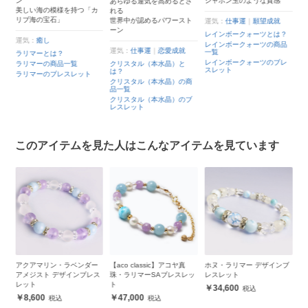
シャボン玉のような質感
あらゆる運気を高めるとさ
光沢、色合いが最上級
「
カ
れる
日本が世界に誇る海の宝石
る
世界中が認めるパワースト
月
運気：
仕事運
｜
願望成就
ーン
運気：
健康
｜
癒し
レインボークォーツとは？
運
レインボークォーツの商品
アコヤ真珠とは？
結
運気：
仕事運
｜
恋愛成就
一覧
アコヤ真珠の商品一覧
ブ
レインボークォーツのブレ
クリスタル（本水晶）と
アコヤ真珠のブレスレット
は
スレット
は？
ブ
クリスタル（本水晶）の商
品
品一覧
ブ
クリスタル（本水晶）のブ
レ
レスレット
このアイテムを見た人はこんなアイテムを見ています
ー
【aco classic】アコヤ真
ホヌ・ラリマー デザインブ
世界三大ヒーリングストー
ふ
ス
珠・ラリマーSAブレスレッ
レスレット
ン デザインブレスレット
ル
ト
ー
34,600
21,000
47,000