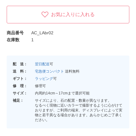
お気に入りに入れる
商品番号
AC_LAbr02
在庫数
1
配 送：
翌日配送
可
送 料：
宅急便コンパクト
送料無料
ギフト：
ラッピング
可
修 理：
修理可
サイズ：
内周約14cm～17cmまで選択可能
補足：
サイズにより、石の配置・数量が異なります。
なるべく現物に近いカラーで撮影するように心がけて
おりますが、ご利用の端末、ディスプレイによって実
物と若干異なる場合があります。あらかじめご了承く
ださい。