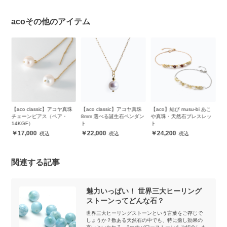
acoその他のアイテム
珠
【aco classic】アコヤ真珠
【aco】結び musu-bi あこ
【aco classic】アコヤ真珠
【
8mm 選べる誕生石ペンダン
や真珠・天然石ブレスレッ
4mm 選べる誕生石ネックレ
7
ト
ト
ス
ト
22,000
24,200
48,000
関連する記事
魅力いっぱい！ 世界三大ヒーリング
ストーンってどんな石？
世界三大ヒーリングストーンという言葉をご存じで
しょうか？数ある天然石の中でも、特に癒し効果の