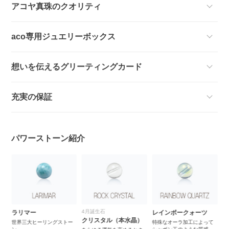
アコヤ真珠のクオリティ
aco専用ジュエリーボックス
想いを伝えるグリーティングカード
充実の保証
パワーストーン紹介
4月誕生石
6月誕生石
6
レインボークォーツ
クリスタル（本水晶）
アコヤ真珠
ブ
ー
特殊なオーラ加工によって