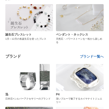
誕生石ブレスレット
ペンダント・ネックレス
1月～12月の各誕生石を使ったブレス
天然石・パワーストーンを一粒から楽しめ
る
ブランド
ブランド一覧へ
迅
P4
日本石×シルバーアクセサリーのブランド
深いブルーで魅了するカイヤナイトジュエ
リー