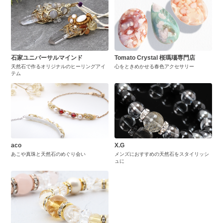
石家ユニバーサルマインド
Tomato Crystal 桜瑪瑙専門店
天然石で作るオリジナルのヒーリングアイ
心をときめかせる春色アクセサリー
テム
aco
X.G
あこや真珠と天然石のめぐり会い
メンズにおすすめの天然石をスタイリッシ
ュに