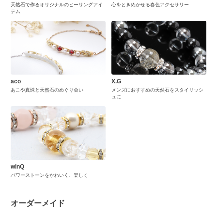
天然石で作るオリジナルのヒーリングアイ
心をときめかせる春色アクセサリー
テム
aco
X.G
あこや真珠と天然石のめぐり会い
メンズにおすすめの天然石をスタイリッシ
ュに
winQ
パワーストーンをかわいく、楽しく
オーダーメイド