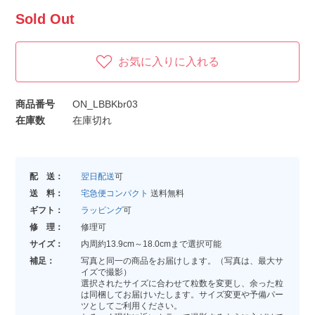
Sold Out
お気に入りに入れる
商品番号
ON_LBBKbr03
在庫数
在庫切れ
配 送：
翌日配送
可
送 料：
宅急便コンパクト
送料無料
ギフト：
ラッピング
可
修 理：
修理可
サイズ：
内周約13.9cm～18.0cmまで選択可能
補足：
写真と同一の商品をお届けします。（写真は、最大サ
イズで撮影）
選択されたサイズに合わせて粒数を変更し、余った粒
は同梱してお届けいたします。サイズ変更や予備パー
ツとしてご利用ください。