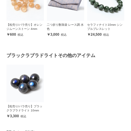
ジ
【粒売り/バラ売り】オレン
二つ折り数珠袋 レース調 水
セラフィナイト10mm シン
か
ブ
ジムーンストーン 4mm
色
プルブレスレット
ラ
ス
600
3,000
24,500
ブラックラブラドライトその他のアイテム
【粒売り/バラ売り】ブラッ
クラブラドライト 10mm
3,300