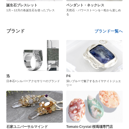
誕生石ブレスレット
ペンダント・ネックレス
1月～12月の各誕生石を使ったブレス
天然石・パワーストーンを一粒から楽しめ
る
ブランド
ブランド一覧へ
迅
P4
日本石×シルバーアクセサリーのブランド
深いブルーで魅了するカイヤナイトジュエ
リー
石家ユニバーサルマインド
Tomato Crystal 桜瑪瑙専門店