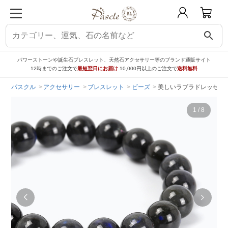
search
パワーストーンや誕生石ブレスレット、天然石アクセサリー等のブランド通販サイト
12時までのご注文で
最短翌日にお届け
10,000円以上のご注文で
送料無料
パスクル
アクセサリー
ブレスレット
ビーズ
美しいラブラドレッセンス
1
/
8