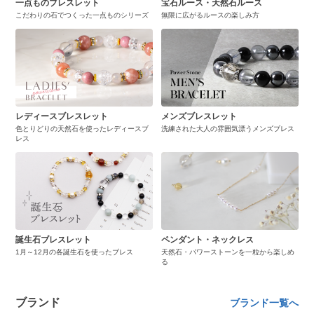
一点ものブレスレット
宝石ルース・天然石ルース
こだわりの石でつくった一点ものシリーズ
無限に広がるルースの楽しみ方
レディースブレスレット
メンズブレスレット
色とりどりの天然石を使ったレディースブ
洗練された大人の雰囲気漂うメンズブレス
レス
誕生石ブレスレット
ペンダント・ネックレス
1月～12月の各誕生石を使ったブレス
天然石・パワーストーンを一粒から楽しめ
る
ブランド
ブランド一覧へ