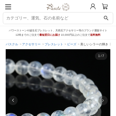
search
パワーストーンや誕生石ブレスレット、天然石アクセサリー等のブランド通販サイト
12時までのご注文で
最短翌日にお届け
10,000円以上のご注文で
送料無料
パスクル
アクセサリー
ブレスレット
ビーズ
美しいシラーの輝き【一点
1
/
7