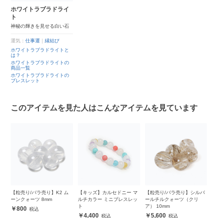
ホワイトラブラドライ
ト
神秘の輝きを見せる白い石
運気：
仕事運
｜
縁結び
ホワイトラブラドライトと
は？
ホワイトラブラドライトの
商品一覧
ホワイトラブラドライトの
ブレスレット
このアイテムを見た人はこんなアイテムを見ています
【粒売り/バラ売り】K2 ム
【キッズ】カルセドニー マ
【粒売り/バラ売り】シルバ
【
ッ
ーンクォーツ 8mm
ルチカラー ミニブレスレッ
ールチルクォーツ（クリ
ト
ア） 10mm
800
4,400
5,600