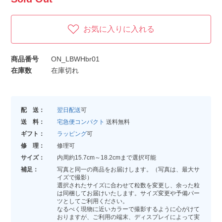
お気に入りに入れる
商品番号
ON_LBWHbr01
在庫数
在庫切れ
配 送：
翌日配送
可
送 料：
宅急便コンパクト
送料無料
ギフト：
ラッピング
可
修 理：
修理可
サイズ：
内周約15.7cm～18.2cmまで選択可能
補足：
写真と同一の商品をお届けします。（写真は、最大サ
イズで撮影）
選択されたサイズに合わせて粒数を変更し、余った粒
は同梱してお届けいたします。サイズ変更や予備パー
ツとしてご利用ください。
なるべく現物に近いカラーで撮影するように心がけて
おりますが、ご利用の端末、ディスプレイによって実