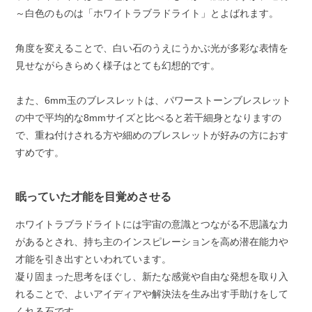
～白色のものは「ホワイトラブラドライト」とよばれます。
角度を変えることで、白い石のうえにうかぶ光が多彩な表情を
見せながらきらめく様子はとても幻想的です。
また、6mm玉のブレスレットは、パワーストーンブレスレット
の中で平均的な8mmサイズと比べると若干細身となりますの
で、重ね付けされる方や細めのブレスレットが好みの方におす
すめです。
眠っていた才能を目覚めさせる
ホワイトラブラドライトには宇宙の意識とつながる不思議な力
があるとされ、持ち主のインスピレーションを高め潜在能力や
才能を引き出すといわれています。
凝り固まった思考をほぐし、新たな感覚や自由な発想を取り入
れることで、よいアイディアや解決法を生み出す手助けをして
くれる石です。