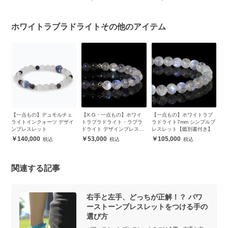
ホワイトラブラドライトその他のアイテム
・
【一点もの】デュモルチェ
【X.G・一点もの】ホワイ
【一点もの】ホワイトラブ
ピ
ブ
ライトインクォーツ デザイ
トラブラドライト・ラブラ
ラドライト7mm シンプルブ
ンブレスレット
ドライト デザインブレスレ
レスレット【鑑別書付き】
ット
140,000
53,000
105,000
関連する記事
右手と左手、どっちが正解！？ パワ
ーストーンブレスレットをつける手の
選び方