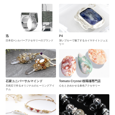
迅
P4
日本石×シルバーアクセサリーのブランド
深いブルーで魅了するカイヤナイトジュエ
リー
石家ユニバーサルマインド
Tomato Crystal 桜瑪瑙専門店
天然石で作るオリジナルのヒーリングアイ
心をときめかせる春色アクセサリー
テム