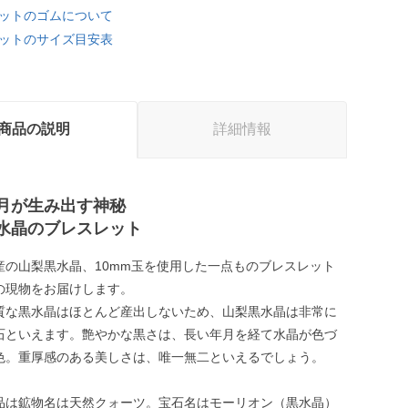
ットのゴムについて
ットのサイズ目安表
商品の説明
詳細情報
月が生み出す神秘
水晶のブレスレット
産の山梨黒水晶、10mm玉を使用した一点ものブレスレット
の現物をお届けします。
質な黒水晶はほとんど産出しないため、山梨黒水晶は非常に
石といえます。艶やかな黒さは、長い年月を経て水晶が色づ
色。重厚感のある美しさは、唯一無二といえるでしょう。
品は鉱物名は天然クォーツ。宝石名はモーリオン（黒水晶）