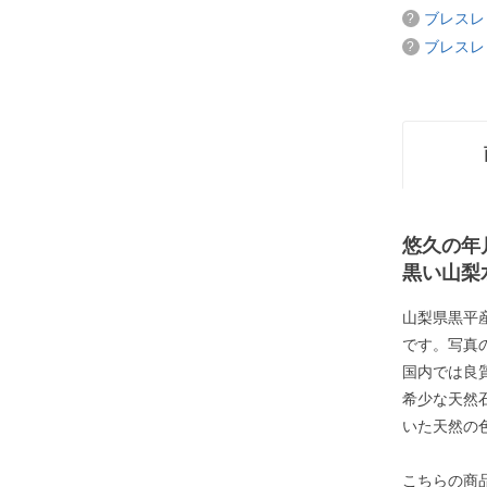
ブレスレ
ブレスレ
悠久の年
黒い山梨
山梨県黒平
です。写真
国内では良
希少な天然
いた天然の
こちらの商