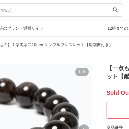
search
等のブランド通販サイト
12時まで
もの】山梨黒水晶10mm シンプルブレスレット【鑑別書付き】
【一点も
1
/
6
ット【
Sold Ou
商品番号