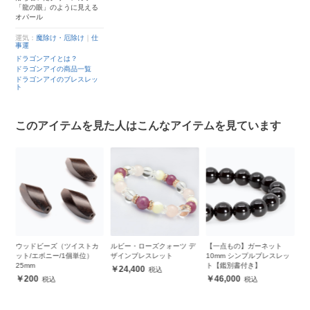
「龍の眼」のように見える
オパール
運気：
魔除け・厄除け
｜
仕
事運
ドラゴンアイとは？
ドラゴンアイの商品一覧
ドラゴンアイのブレスレッ
ト
このアイテムを見た人はこんなアイテムを見ています
ズ（ツイストカ
ルビー・ローズクォーツ デ
【一点もの】ガーネット
タイチンルチルクォ
ー/1個単位）
ザインブレスレット
10mm シンプルブレスレッ
ンダント
ト【鑑別書付き】
24,400
31,000
46,000