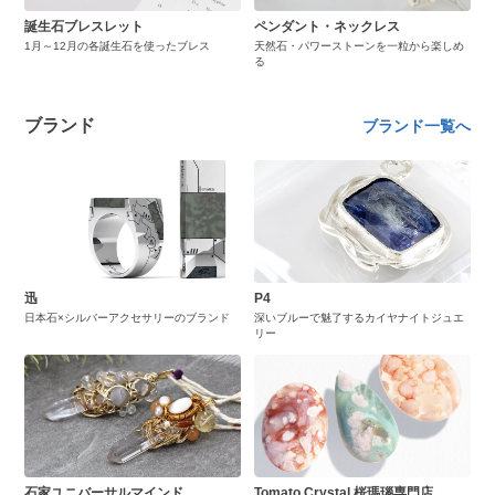
誕生石ブレスレット
ペンダント・ネックレス
1月～12月の各誕生石を使ったブレス
天然石・パワーストーンを一粒から楽しめ
る
ブランド
ブランド一覧へ
迅
P4
日本石×シルバーアクセサリーのブランド
深いブルーで魅了するカイヤナイトジュエ
リー
石家ユニバーサルマインド
Tomato Crystal 桜瑪瑙専門店