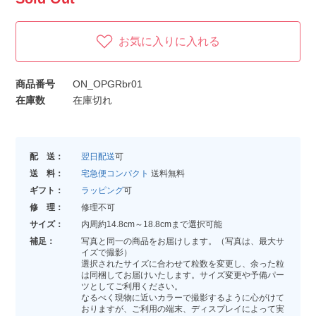
お気に入りに入れる
商品番号
ON_OPGRbr01
在庫数
在庫切れ
配 送：
翌日配送
可
送 料：
宅急便コンパクト
送料無料
ギフト：
ラッピング
可
修 理：
修理不可
サイズ：
内周約14.8cm～18.8cmまで選択可能
補足：
写真と同一の商品をお届けします。（写真は、最大サ
イズで撮影）
選択されたサイズに合わせて粒数を変更し、余った粒
は同梱してお届けいたします。サイズ変更や予備パー
ツとしてご利用ください。
なるべく現物に近いカラーで撮影するように心がけて
おりますが、ご利用の端末、ディスプレイによって実