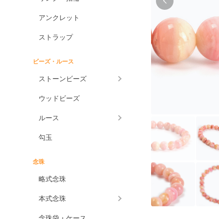
アンクレット
ストラップ
ビーズ・ルース
ストーンビーズ
ウッドビーズ
ルース
勾玉
念珠
略式念珠
本式念珠
念珠袋・ケース