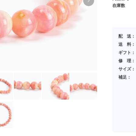
在庫数
配 送：
送 料：
ギフト：
修 理：
サイズ：
補足：