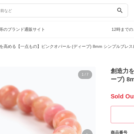
search
等のブランド通販サイト
12時まで
を高める【一点もの】ピンクオパール (ディープ) 8mm シンプルブレス
創造力を
1
/
7
ープ) 
Sold Ou
商品番号